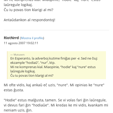
laŭregule logikaj.
Ĉu iu povas tion klarigi al mi?
Antaŭdankon al respondontoj!
RiotNrrd
(
Mostra il profilo
)
11 agosto 2007 19:02:11
Mutusen:
En Esperanto, la adverboj kutime finiĝas per
-e
. Sed ne ĉiuj:
ekzample “hodiaŭ”, “nur”, ktp.
Mi ne komprenas kial. Miaopinie, “hodie” kaj “nure” estus
laŭregule logikaj.
Ĉu iu povas tion klarigi al mi?
Mi ofte vidis, kaj ankaŭ eĉ uzis, "nure". Mi opinias ke "nure"
estas ĝusta.
"Hodie" estus malĝusta, tamen. Se vi volas fari ĝin laŭregule,
vi devus fari ĝin "hodiaŭe". Mi kredas ke mi vidis, kvankam mi
neniam uzis, ĝin.