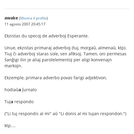
awake
(
Mostra il profilo
)
11 agosto 2007 20:45:17
Ekzistas du specoj de adverboj Esperante.
Unue, ekzistas primaraj adverboj (tuj, morgaŭ, almenaŭ, ktp).
Tiuj ĉi adverboj staras sole, sen afiksoj. Tamen, oni permesas
ŝanĝigi ilin je aliaj parolelementoj per aligi konvenajn
markojn.
Ekzemple, primara adverbo povas farigi adjektivon,
hodiaŭ
a
ĵurnalo
Tuj
a
respondo
("Li tuj respondis al mi" aŭ "Li donis al mi tujan respondon.")
ktp....