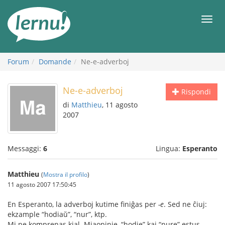
Vai
all’indice
Men
Forum
Domande
Ne-e-adverboj
Ne-e-adverboj
Rispondi
di
Matthieu
, 11 agosto
2007
Messaggi:
6
Lingua:
Esperanto
Matthieu
(
Mostra il profilo
)
11 agosto 2007 17:50:45
En Esperanto, la adverboj kutime finiĝas per
-e
. Sed ne ĉiuj:
ekzample “hodiaŭ”, “nur”, ktp.
Mi ne komprenas kial. Miaopinie, “hodie” kaj “nure” estus