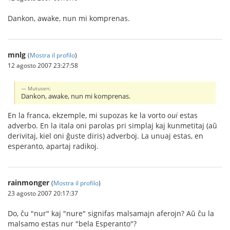
Dankon, awake, nun mi komprenas.
mnlg
(
Mostra il profilo
)
12 agosto 2007 23:27:58
Mutusen:
Dankon, awake, nun mi komprenas.
En la franca, ekzemple, mi supozas ke la vorto
oui
estas
adverbo. En la itala oni parolas pri simplaj kaj kunmetitaj (aŭ
derivitaj, kiel oni ĝuste diris) adverboj. La unuaj estas, en
esperanto, apartaj radikoj.
rainmonger
(
Mostra il profilo
)
23 agosto 2007 20:17:37
Do, ĉu "nur" kaj "nure" signifas malsamajn aferojn? Aŭ ĉu la
malsamo estas nur "bela Esperanto"?