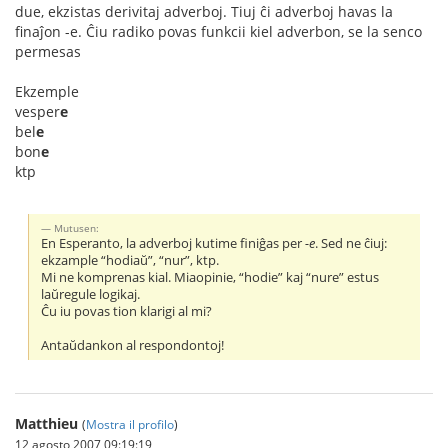
due, ekzistas derivitaj adverboj. Tiuj ĉi adverboj havas la
finaĵon -e. Ĉiu radiko povas funkcii kiel adverbon, se la senco
permesas
Ekzemple
vesper
e
bel
e
bon
e
ktp
Mutusen:
En Esperanto, la adverboj kutime finiĝas per
-e
. Sed ne ĉiuj:
ekzample “hodiaŭ”, “nur”, ktp.
Mi ne komprenas kial. Miaopinie, “hodie” kaj “nure” estus
laŭregule logikaj.
Ĉu iu povas tion klarigi al mi?
Antaŭdankon al respondontoj!
Matthieu
(
Mostra il profilo
)
12 agosto 2007 09:19:19