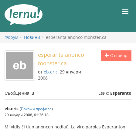
Към
съдържанието
Мен
Форум
Новини
esperanta anonco monster.ca
esperanta anonco
Отговор
monster.ca
от
eb.eric
, 29 януари
2008
Съобщения:
3
Език:
Esperanto
eb.eric
(
Покажи профила
)
29 януари 2008, 01:26:18
Mi vidis ĉi tiun anoncon hodiaŭ. La viro parolas Esperanton!