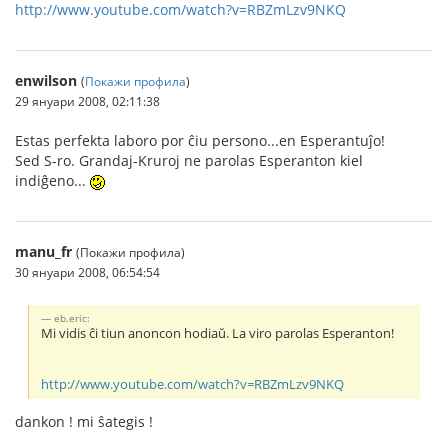
http://www.youtube.com/watch?v=RBZmLzv9NKQ
enwilson
(
Покажи профила
)
29 януари 2008, 02:11:38
Estas perfekta laboro por ĉiu persono...en Esperantuĵo!
Sed S-ro. Grandaj-Kruroj ne parolas Esperanton kiel
indiĝeno...
manu_fr
(Покажи профила)
30 януари 2008, 06:54:54
eb.eric:
Mi vidis ĉi tiun anoncon hodiaŭ. La viro parolas Esperanton!
http://www.youtube.com/watch?v=RBZmLzv9NKQ
dankon ! mi ŝategis !