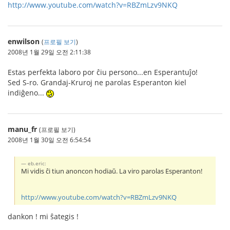
http://www.youtube.com/watch?v=RBZmLzv9NKQ
enwilson
(
프로필 보기
)
2008년 1월 29일 오전 2:11:38
Estas perfekta laboro por ĉiu persono...en Esperantuĵo!
Sed S-ro. Grandaj-Kruroj ne parolas Esperanton kiel
indiĝeno...
manu_fr
(프로필 보기)
2008년 1월 30일 오전 6:54:54
eb.eric:
Mi vidis ĉi tiun anoncon hodiaŭ. La viro parolas Esperanton!
http://www.youtube.com/watch?v=RBZmLzv9NKQ
dankon ! mi ŝategis !