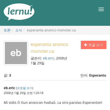
본
문
메
으
뉴
로
토론
소식
esperanta anonco monster.ca
esperanta anonco
댓글 쓰기
monster.ca
글쓴이:
eb.eric
, 2008년
1월 29일
글:
3
언어:
Esperanto
eb.eric
(
프로필 보기
)
2008년 1월 29일 오전 1:26:18
Mi vidis ĉi tiun anoncon hodiaŭ. La viro parolas Esperanton!