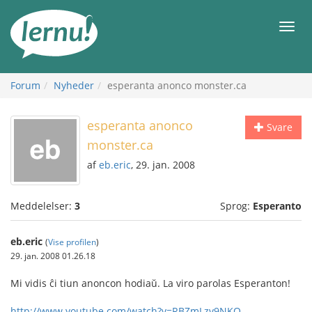
Til
indholdet
Men
Forum
Nyheder
esperanta anonco monster.ca
esperanta anonco
Svare
monster.ca
af
eb.eric
, 29. jan. 2008
Meddelelser:
3
Sprog:
Esperanto
eb.eric
(
Vise profilen
)
29. jan. 2008 01.26.18
Mi vidis ĉi tiun anoncon hodiaŭ. La viro parolas Esperanton!
http://www.youtube.com/watch?v=RBZmLzv9NKQ