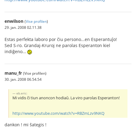
enwilson
(
Vise profilen
)
29. jan. 2008 02.11.38
Estas perfekta laboro por ĉiu persono...en Esperantuĵo!
Sed S-ro. Grandaj-Kruroj ne parolas Esperanton kiel
indiĝeno...
manu_fr
(Vise profilen)
30. jan. 2008 06.54.54
eb.eric:
Mi vidis ĉi tiun anoncon hodiaŭ. La viro parolas Esperanton!
http://www.youtube.com/watch?v=RBZmLzv9NKQ
dankon ! mi ŝategis !