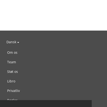
Dansk
Om os
Team
Støt os
Libro
Privatliv
Regler