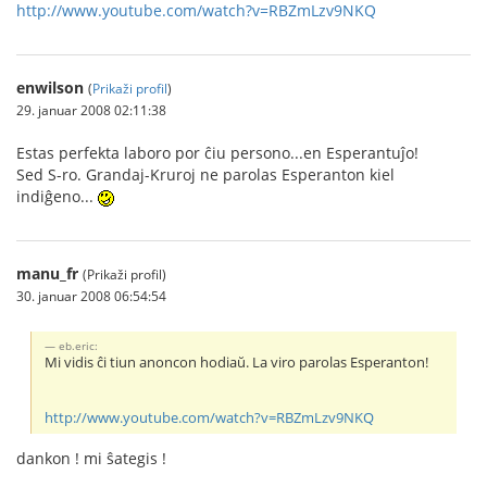
http://www.youtube.com/watch?v=RBZmLzv9NKQ
enwilson
(
Prikaži profil
)
29. januar 2008 02:11:38
Estas perfekta laboro por ĉiu persono...en Esperantuĵo!
Sed S-ro. Grandaj-Kruroj ne parolas Esperanton kiel
indiĝeno...
manu_fr
(Prikaži profil)
30. januar 2008 06:54:54
eb.eric:
Mi vidis ĉi tiun anoncon hodiaŭ. La viro parolas Esperanton!
http://www.youtube.com/watch?v=RBZmLzv9NKQ
dankon ! mi ŝategis !