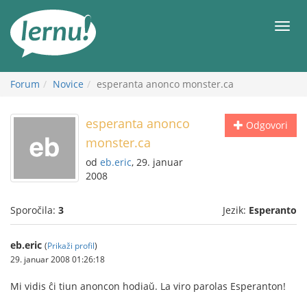
K
vsebini
Meni
Forum
Novice
esperanta anonco monster.ca
esperanta anonco
Odgovori
monster.ca
od
eb.eric
, 29. januar
2008
Sporočila:
3
Jezik:
Esperanto
eb.eric
(
Prikaži profil
)
29. januar 2008 01:26:18
Mi vidis ĉi tiun anoncon hodiaŭ. La viro parolas Esperanton!