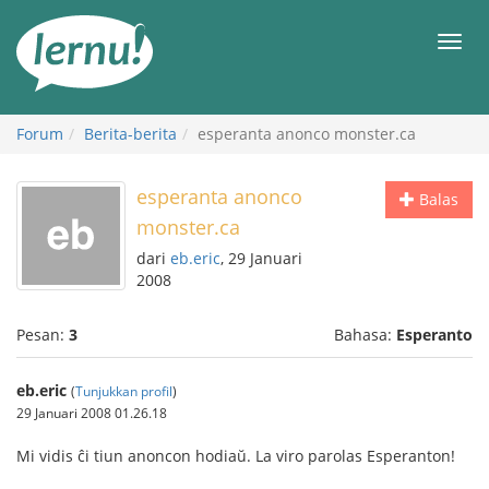
Ke
daftar
Men
isi
Forum
Berita-berita
esperanta anonco monster.ca
esperanta anonco
Balas
monster.ca
dari
eb.eric
, 29 Januari
2008
Pesan:
3
Bahasa:
Esperanto
eb.eric
(
Tunjukkan profil
)
29 Januari 2008 01.26.18
Mi vidis ĉi tiun anoncon hodiaŭ. La viro parolas Esperanton!