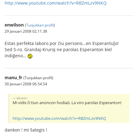
http://www.youtube.com/watch?v=RBZmLzv9NKQ
enwilson
(
Tunjukkan profil
)
29 Januari 2008 02.11.38
Estas perfekta laboro por ĉiu persono...en Esperantuĵo!
Sed S-ro. Grandaj-Kruroj ne parolas Esperanton kiel
indiĝeno...
manu_fr
(Tunjukkan profil)
30 Januari 2008 06.54.54
eb.eric:
Mi vidis ĉi tiun anoncon hodiaŭ. La viro parolas Esperanton!
http://www.youtube.com/watch?v=RBZmLzv9NKQ
dankon ! mi ŝategis !