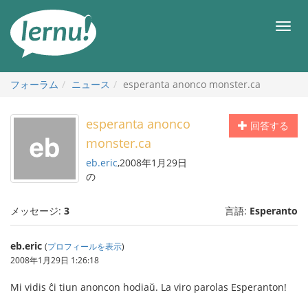
目
次
メ
へ
ニ
ュ
ー
フォーラム
ニュース
esperanta anonco monster.ca
esperanta anonco
回答する
monster.ca
eb.eric
,2008年1月29日
の
メッセージ:
3
言語:
Esperanto
eb.eric
(
プロフィールを表示
)
2008年1月29日 1:26:18
Mi vidis ĉi tiun anoncon hodiaŭ. La viro parolas Esperanton!