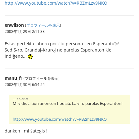
http://www.youtube.com/watch?v=RBZmLzv9NKQ
enwilson
(
プロフィールを表示
)
2008年1月29日 2:11:38
Estas perfekta laboro por ĉiu persono...en Esperantuĵo!
Sed S-ro. Grandaj-Kruroj ne parolas Esperanton kiel
indiĝeno...
manu_fr
(プロフィールを表示)
2008年1月30日 6:54:54
eb.eric:
Mi vidis ĉi tiun anoncon hodiaŭ. La viro parolas Esperanton!
http://www.youtube.com/watch?v=RBZmLzv9NKQ
dankon ! mi ŝategis !