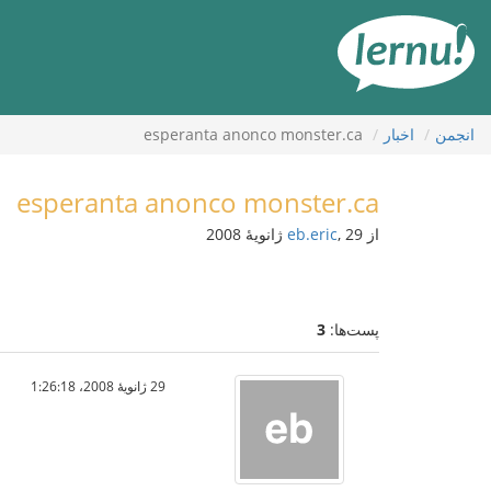
رود
ه
حتوا
انجمن
اخبار
esperanta anonco monster.ca
esperanta anonco monster.ca
از
, 29 ژانویهٔ 2008
eb.eric
پست‌ها:
3
29 ژانویهٔ 2008،‏ 1:26:18