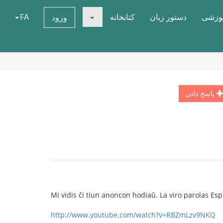
موزشی
دستور زبان
کتابخانه
FA
ورود
پاسخ دادن
Mi vidis ĉi tiun anoncon hodiaŭ. La viro parolas Es
http://www.youtube.com/watch?v=RBZmLzv9NKQ