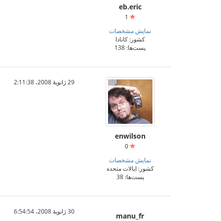
eb.eric
1
نمایش مشخصات
کشور: کانادا
پست‌ها: 138
29 ژانویهٔ 2008،‏ 2:11:38
enwilson
0
نمایش مشخصات
کشور: ایالات متحده
پست‌ها: 38
30 ژانویهٔ 2008،‏ 6:54:54
manu_fr