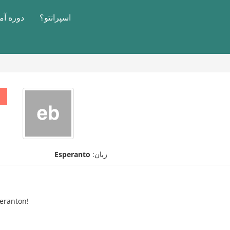
اسپرانتو؟
دوره آ
زبان:
Esperanto
peranton!