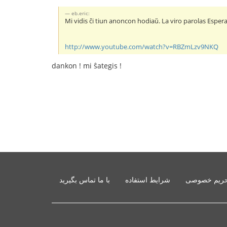
eb.eric:
Mi vidis ĉi tiun anoncon hodiaŭ. La viro parolas Esper
http://www.youtube.com/watch?v=RBZmLzv9NKQ
dankon ! mi ŝategis !
ریم خصوصی
شرایط استفاده
با ما تماس بگیرید