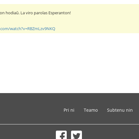
con hodiaŭ. La viro parolas Esperanton!
e.com/watch?v=RBZmLzv9NKQ
Pri ni
Teamo
Subtenu nin