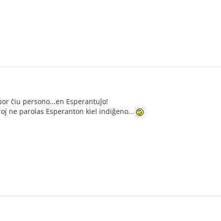
por ĉiu persono...en Esperantuĵo!
oj ne parolas Esperanton kiel indiĝeno...