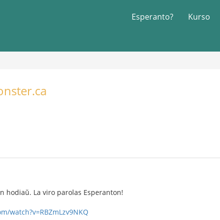
Esperanto?
Kurso
nster.ca
on hodiaŭ. La viro parolas Esperanton!
com/watch?v=RBZmLzv9NKQ