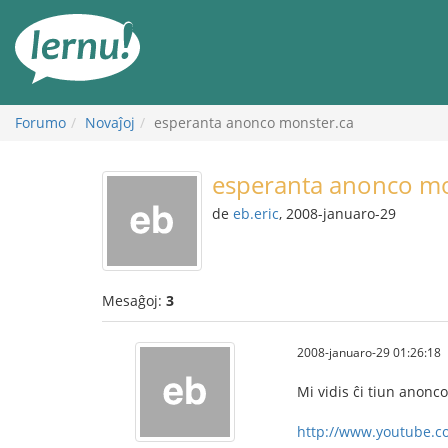
Al
la
enhavo
Forumo
Novaĵoj
esperanta anonco monster.ca
esperanta anonco mo
de
eb.eric
, 2008-januaro-29
Mesaĝoj:
3
2008-januaro-29 01:26:18
Mi vidis ĉi tiun anonc
http://www.youtube.