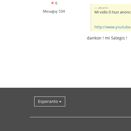
6
eb.eric:
Mesaĝoj: 534
Mi vidis ĉi tiun anon
http://www.youtub
dankon ! mi ŝategis !
Esperanto