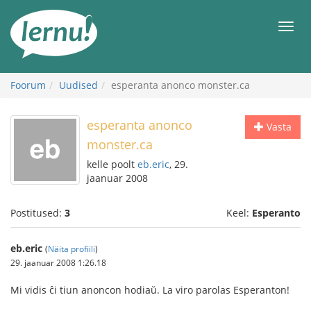
Sisu
juurde
Men
Foorum
Uudised
esperanta anonco monster.ca
esperanta anonco
Vasta
monster.ca
kelle poolt
eb.eric
, 29.
jaanuar 2008
Postitused:
3
Keel:
Esperanto
eb.eric
(
Näita profiili
)
29. jaanuar 2008 1:26.18
Mi vidis ĉi tiun anoncon hodiaŭ. La viro parolas Esperanton!