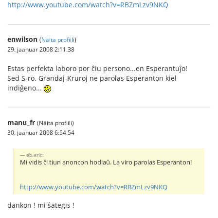
http://www.youtube.com/watch?v=RBZmLzv9NKQ
enwilson
(
Näita profiili
)
29. jaanuar 2008 2:11.38
Estas perfekta laboro por ĉiu persono...en Esperantuĵo!
Sed S-ro. Grandaj-Kruroj ne parolas Esperanton kiel
indiĝeno...
manu_fr
(Näita profiili)
30. jaanuar 2008 6:54.54
eb.eric:
Mi vidis ĉi tiun anoncon hodiaŭ. La viro parolas Esperanton!
http://www.youtube.com/watch?v=RBZmLzv9NKQ
dankon ! mi ŝategis !