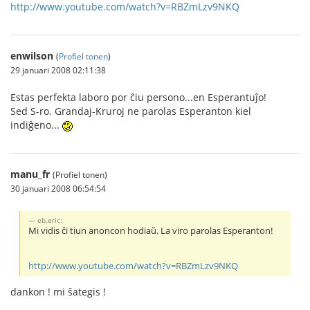
http://www.youtube.com/watch?v=RBZmLzv9NKQ
enwilson
(
Profiel tonen
)
29 januari 2008 02:11:38
Estas perfekta laboro por ĉiu persono...en Esperantuĵo!
Sed S-ro. Grandaj-Kruroj ne parolas Esperanton kiel
indiĝeno...
manu_fr
(Profiel tonen)
30 januari 2008 06:54:54
eb.eric:
Mi vidis ĉi tiun anoncon hodiaŭ. La viro parolas Esperanton!
http://www.youtube.com/watch?v=RBZmLzv9NKQ
dankon ! mi ŝategis !