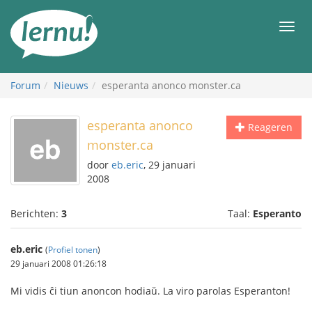
Naar
de
Men
inhoud
Forum
Nieuws
esperanta anonco monster.ca
esperanta anonco
Reageren
monster.ca
door
eb.eric
, 29 januari
2008
Berichten:
3
Taal:
Esperanto
eb.eric
(
Profiel tonen
)
29 januari 2008 01:26:18
Mi vidis ĉi tiun anoncon hodiaŭ. La viro parolas Esperanton!