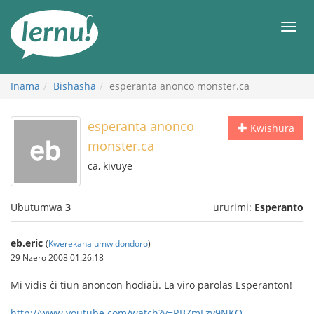
Ku
rupapuro
Urut
rw'ibirimwo
Inama
Bishasha
esperanta anonco monster.ca
esperanta anonco
Kwishura
monster.ca
ca, kivuye
Ubutumwa
3
ururimi:
Esperanto
eb.eric
(
Kwerekana umwidondoro
)
29 Nzero 2008 01:26:18
Mi vidis ĉi tiun anoncon hodiaŭ. La viro parolas Esperanton!
http://www.youtube.com/watch?v=RBZmLzv9NKQ