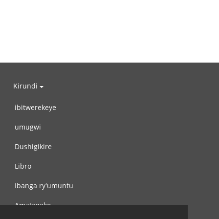
Kirundi
ibitwerekeye
umugwi
Dushigikire
Libro
Ibanga ry'umuntu
Amategeko