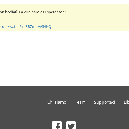
con hodiaŭ. La viro parolas Esperanton!
e.com/watch?v=RBZmLzv9NKQ
Chi siamo
Team
Supportaci
Li