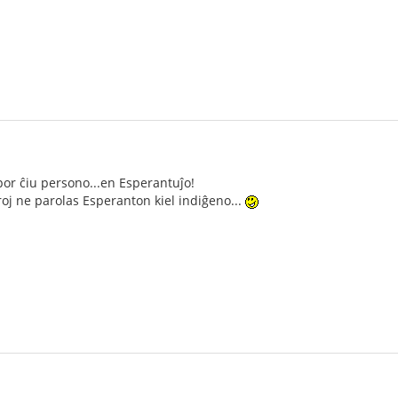
por ĉiu persono...en Esperantuĵo!
oj ne parolas Esperanton kiel indiĝeno...