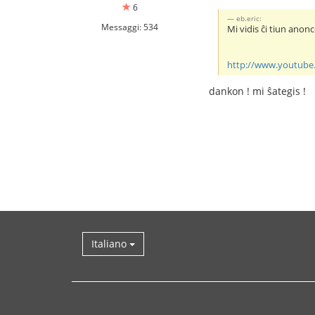
6
eb.eric:
Messaggi: 534
Mi vidis ĉi tiun anon
http://www.youtub
dankon ! mi ŝategis !
Italiano