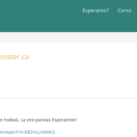
Esperanto?
Corso
nster.ca
on hodiaŭ. La viro parolas Esperanton!
com/watch?v=RBZmLzv9NKQ