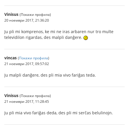
Vinisus
(Покажи профила)
20 ноември 2017, 21:36:20
Ju pli mi komprenos, ke mi ne iras arbaren nur tro multe
televidilon rigardas, des malpli danĝere.
vincas
(
Покажи профила
)
21 ноември 2017, 09:57:02
Ju malpli danĝere, des pli mia vivo fariĝas teda.
Vinisus
(Покажи профила)
21 ноември 2017, 11:28:45
Ju pli mia vivo fariĝas deda, des pli mi serĉas belulinojn.