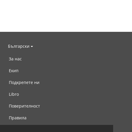
Български
За нас
Екип
Подкрепете ни
Libro
Поверителност
Правила
Свържете се с нас