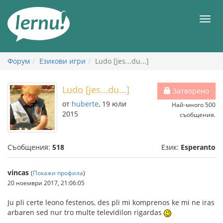
Към
съдържанието
Мен
Форум
Езикови игри
Ludo [jes...du...]
Ludo [jes...du...]
Затворено
от
huberte
, 19 юли
Най-много 500
2015
съобщения.
Съобщения:
518
Език:
Esperanto
vincas
(
Покажи профила
)
20 ноември 2017, 21:06:05
Ju pli certe leono festenos, des pli mi komprenos ke mi ne iras
arbaren sed nur tro multe televidilon rigardas