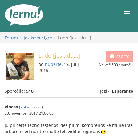
K
vsebini
Meni
Forum
Jezikovne igre
Ludo [jes...du...]
Ludo [jes...du...]
Zaprto
od
huberte
, 19. julij
Največ 500 sporočil.
2015
Sporočila:
518
Jezik:
Esperanto
vincas
(
Prikaži profil
)
20. november 2017 21:06:05
Ju pli certe leono festenos, des pli mi komprenos ke mi ne iras
arbaren sed nur tro multe televidilon rigardas