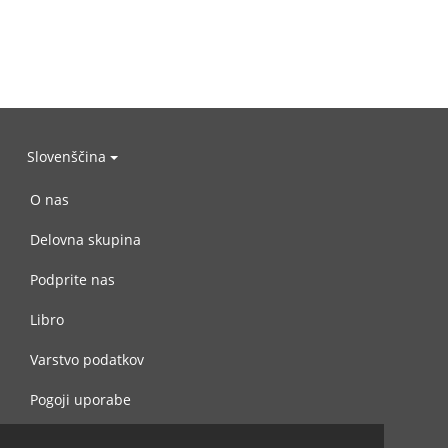
Slovenščina
O nas
Delovna skupina
Podprite nas
Libro
Varstvo podatkov
Pogoji uporabe
Navežite stik z nami