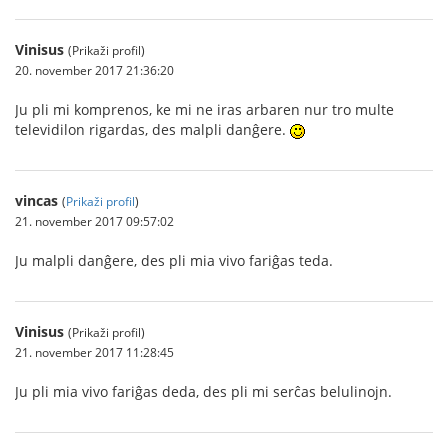
Vinisus
(Prikaži profil)
20. november 2017 21:36:20
Ju pli mi komprenos, ke mi ne iras arbaren nur tro multe
televidilon rigardas, des malpli danĝere.
vincas
(
Prikaži profil
)
21. november 2017 09:57:02
Ju malpli danĝere, des pli mia vivo fariĝas teda.
Vinisus
(Prikaži profil)
21. november 2017 11:28:45
Ju pli mia vivo fariĝas deda, des pli mi serĉas belulinojn.