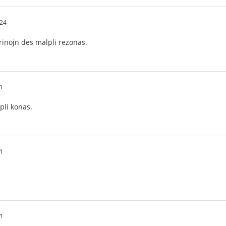
.24
virinojn des malpli rezonas.
41
pli konas.
41
41