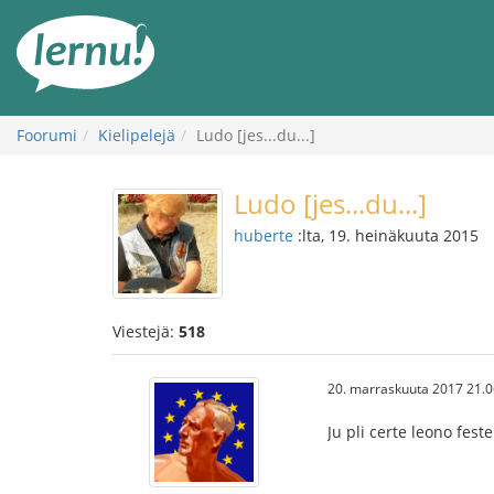
Tästä
sisältöön
Foorumi
Kielipelejä
Ludo [jes...du...]
Ludo [jes...du...]
huberte
:lta, 19. heinäkuuta 2015
Viestejä:
518
20. marraskuuta 2017 21.0
Ju pli certe leono fes