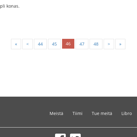
pli konas.
46
«
<
44
45
47
48
>
»
Meistä
Tiimi
Tue meitä
Libro