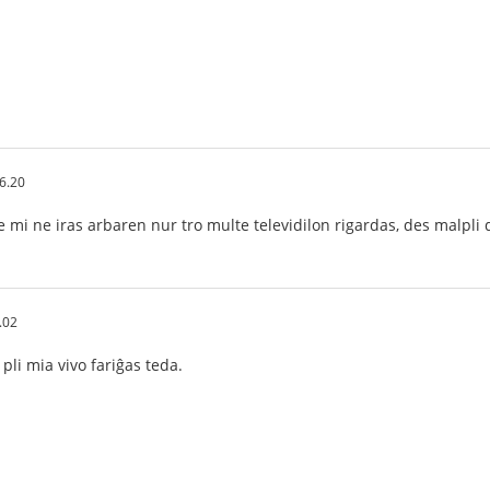
6.20
e mi ne iras arbaren nur tro multe televidilon rigardas, des malpli
.02
pli mia vivo fariĝas teda.