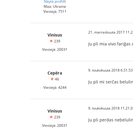
Näytä profiilli
Maa: Ukraina
Viestejä: 7511
21. marraskuuta 2017 11.2
Vinisus
239
Ju pli mia vivo fariĝas
Viestejä: 20031
9. toukokuuta 2018 6.51.53
Серёга
46
Ju pli mi serĉas beluli
Viestejä: 4244
9. toukokuuta 2018 11.21.
Vinisus
239
Ju pli perdas nebelulino
Viestejä: 20031