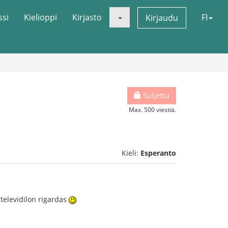
ssi
Kielioppi
Kirjasto
FI
Kirjaudu
Suljettu
Max. 500 viestiä.
Kieli:
Esperanto
 televidilon rigardas