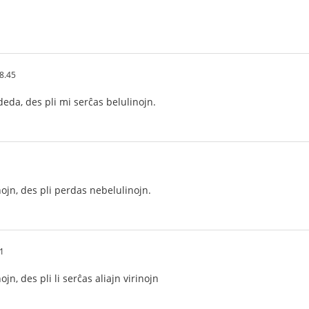
8.45
 deda, des pli mi serĉas belulinojn.
nojn, des pli perdas nebelulinojn.
01
jn, des pli li serĉas aliajn virinojn