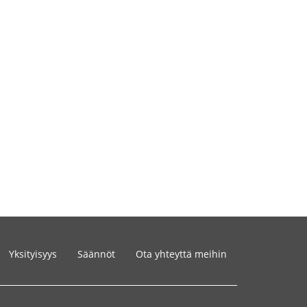
Yksityisyys
Säännöt
Ota yhteyttä meihin