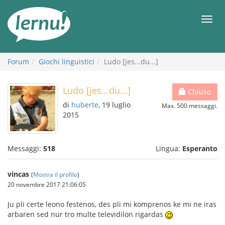
Vai
all’indice
Men
Forum
Giochi linguistici
Ludo [jes...du...]
Ludo [jes...du...]
Chiuso
di
huberte
, 19 luglio
Max. 500 messaggi.
2015
Messaggi:
518
Lingua:
Esperanto
vincas
(
Mostra il profilo
)
20 novembre 2017 21:06:05
Ju pli certe leono festenos, des pli mi komprenos ke mi ne iras
arbaren sed nur tro multe televidilon rigardas