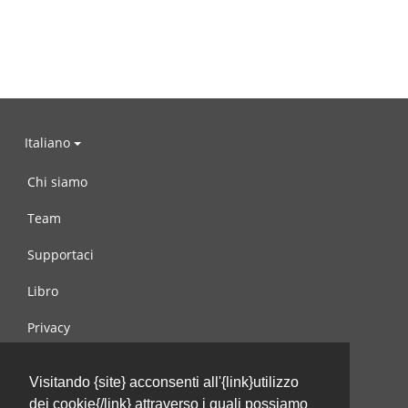
Italiano
Chi siamo
Team
Supportaci
Libro
Privacy
Condizioni d’uso
Visitando {site} acconsenti all'{link}utilizzo
Contattaci
dei cookie{/link} attraverso i quali possiamo