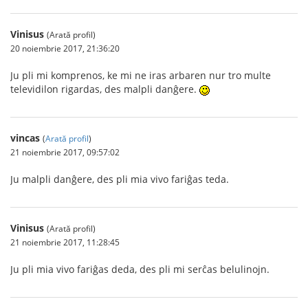
Vinisus
(Arată profil)
20 noiembrie 2017, 21:36:20
Ju pli mi komprenos, ke mi ne iras arbaren nur tro multe
televidilon rigardas, des malpli danĝere.
vincas
(
Arată profil
)
21 noiembrie 2017, 09:57:02
Ju malpli danĝere, des pli mia vivo fariĝas teda.
Vinisus
(Arată profil)
21 noiembrie 2017, 11:28:45
Ju pli mia vivo fariĝas deda, des pli mi serĉas belulinojn.