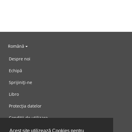
Română
Despre noi
Echipă
Sprijiniți-ne
Libro
Protecția datelor
Condiții de utilizare
Mesaj către noi
Acest site utilizează Cookies pentru