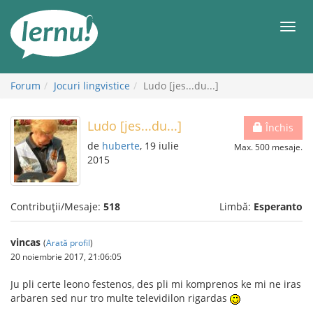
Mergi
la
Meni
conținut
Forum
Jocuri lingvistice
Ludo [jes...du...]
Ludo [jes...du...]
Închis
de
huberte
, 19 iulie
Max. 500 mesaje.
2015
Contribuții/Mesaje:
518
Limbă:
Esperanto
vincas
(
Arată profil
)
20 noiembrie 2017, 21:06:05
Ju pli certe leono festenos, des pli mi komprenos ke mi ne iras
arbaren sed nur tro multe televidilon rigardas