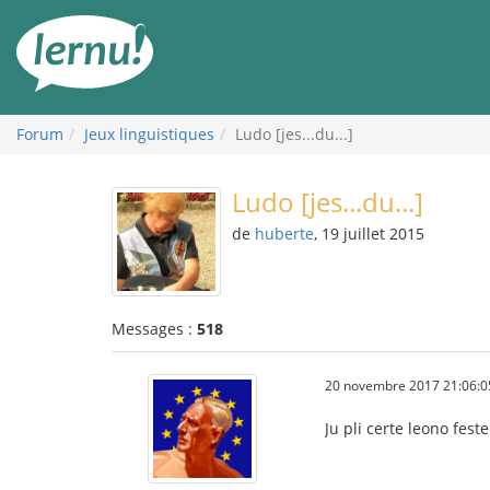
Aller
au
contenu
Forum
Jeux linguistiques
Ludo [jes...du...]
Ludo [jes...du...]
de
huberte
, 19 juillet 2015
Messages :
518
20 novembre 2017 21:06:0
Ju pli certe leono fes