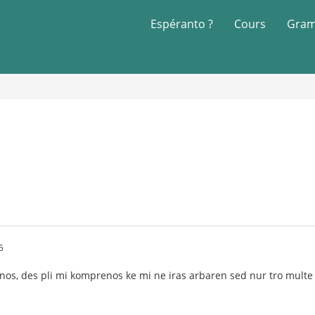
Espéranto ?
Cours
Gram
5
tenos, des pli mi komprenos ke mi ne iras arbaren sed nur tro multe