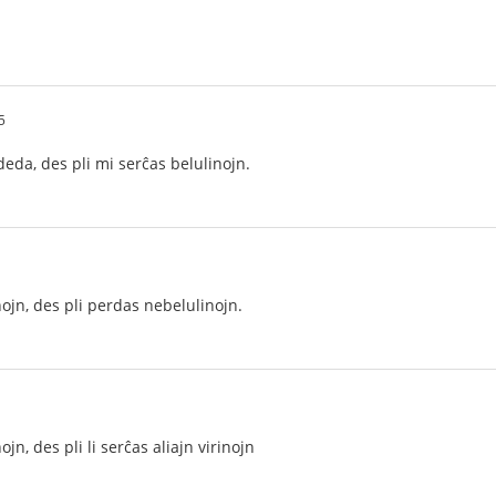
5
 deda, des pli mi serĉas belulinojn.
nojn, des pli perdas nebelulinojn.
jn, des pli li serĉas aliajn virinojn