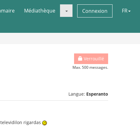
maire
Médiathèque
FR
Connexion
Verrouillé
Max. 500 messages.
Langue:
Esperanto
 televidilon rigardas