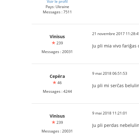
Voir le profil
Pays: Ukraine
Messages : 7511
21 novembre 2017 11:28:4
Vinisus
239
Ju pli mia vivo fariĝas
Messages : 20031
9 mai 2018 06:51:53
Серёга
46
Ju pli mi serĉas beluli
Messages : 4244
9 mai 2018 11:21:01
Vinisus
239
Ju pli perdas nebelulino
Messages : 20031