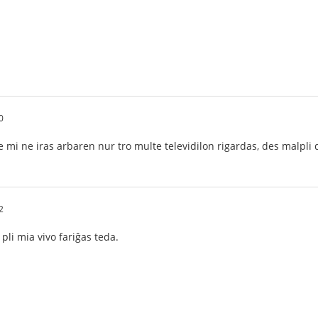
0
e mi ne iras arbaren nur tro multe televidilon rigardas, des malpli
2
pli mia vivo fariĝas teda.