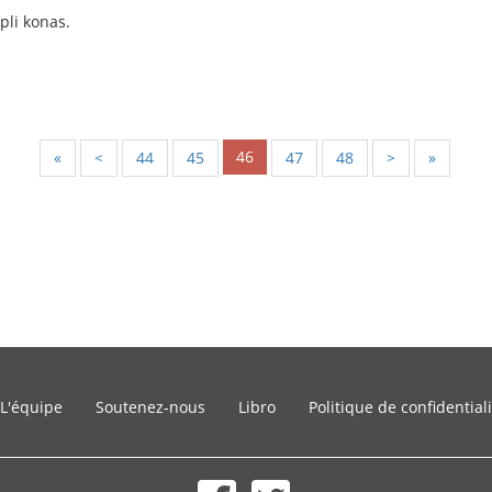
pli konas.
46
«
<
44
45
47
48
>
»
L'équipe
Soutenez-nous
Libro
Politique de confidential