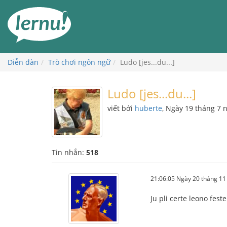
Đi
đến
phần
nội
dung
Diễn đàn
Trò chơi ngôn ngữ
Ludo [jes...du...]
Ludo [jes...du...]
viết bởi
huberte
, Ngày 19 tháng 7
Tin nhắn:
518
21:06:05 Ngày 20 tháng 1
Ju pli certe leono fes