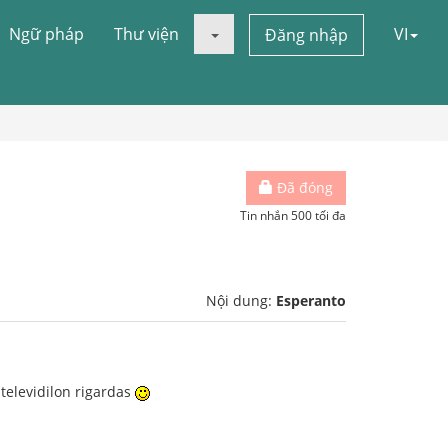
Ngữ pháp
Thư viện
VI
Đăng nhập
Đã đóng
Tin nhắn 500 tối đa
Nội dung:
Esperanto
 televidilon rigardas