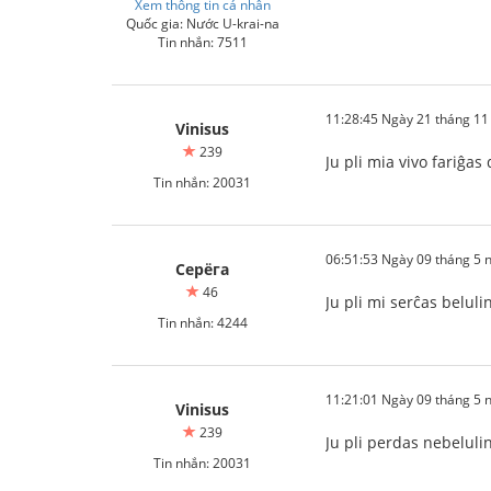
Xem thông tin cá nhân
Quốc gia: Nước U-krai-na
Tin nhắn: 7511
11:28:45 Ngày 21 tháng 1
Vinisus
239
Ju pli mia vivo fariĝas
Tin nhắn: 20031
06:51:53 Ngày 09 tháng 5
Серёга
46
Ju pli mi serĉas beluli
Tin nhắn: 4244
11:21:01 Ngày 09 tháng 5
Vinisus
239
Ju pli perdas nebelulino
Tin nhắn: 20031