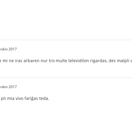
1 năm 2017
e mi ne iras arbaren nur tro multe televidilon rigardas, des malpli
1 năm 2017
pli mia vivo fariĝas teda.