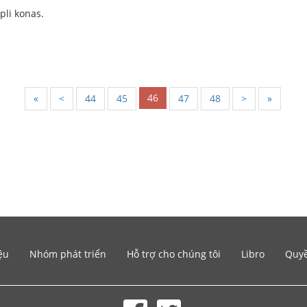
pli konas.
46
«
<
44
45
47
48
>
»
ệu
Nhóm phát triển
Hỗ trợ cho chúng tôi
Libro
Quyề