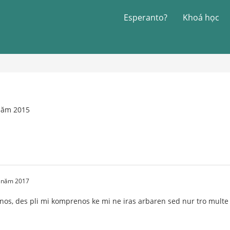
Esperanto?
Khoá học
 năm 2015
1 năm 2017
tenos, des pli mi komprenos ke mi ne iras arbaren sed nur tro multe