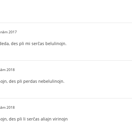
1 năm 2017
 deda, des pli mi serĉas belulinojn.
 năm 2018
nojn, des pli perdas nebelulinojn.
 năm 2018
jn, des pli li serĉas aliajn virinojn