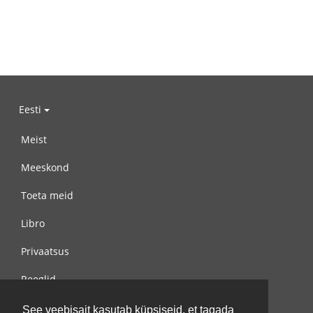
Eesti
Meist
Meeskond
Toeta meid
Libro
Privaatsus
Reeglid
Võta meiega ühendust
See veebisait kasutab küpsiseid, et tagada