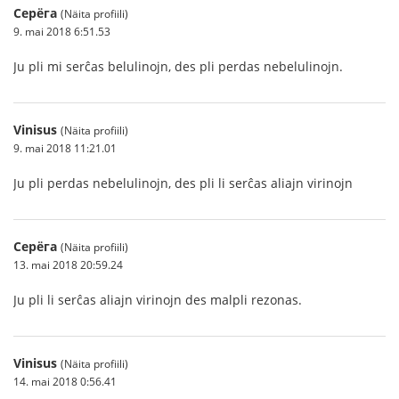
Серёга
(Näita profiili)
9. mai 2018 6:51.53
Ju pli mi serĉas belulinojn, des pli perdas nebelulinojn.
Vinisus
(Näita profiili)
9. mai 2018 11:21.01
Ju pli perdas nebelulinojn, des pli li serĉas aliajn virinojn
Серёга
(Näita profiili)
13. mai 2018 20:59.24
Ju pli li serĉas aliajn virinojn des malpli rezonas.
Vinisus
(Näita profiili)
14. mai 2018 0:56.41