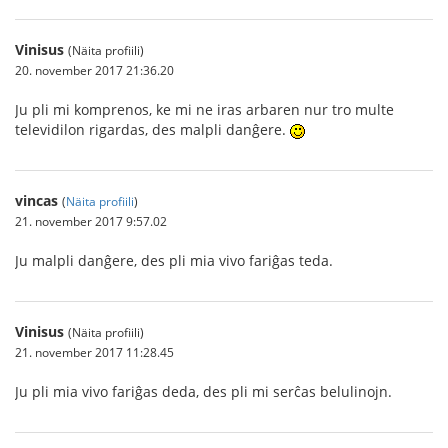
Vinisus
(Näita profiili)
20. november 2017 21:36.20
Ju pli mi komprenos, ke mi ne iras arbaren nur tro multe
televidilon rigardas, des malpli danĝere.
vincas
(
Näita profiili
)
21. november 2017 9:57.02
Ju malpli danĝere, des pli mia vivo fariĝas teda.
Vinisus
(Näita profiili)
21. november 2017 11:28.45
Ju pli mia vivo fariĝas deda, des pli mi serĉas belulinojn.