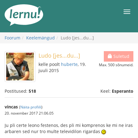
Sisu
juurde
Men
Foorum
Keelemängud
Ludo [jes...du...]
Ludo [jes...du...]
Suletud
kelle poolt
huberte
, 19.
Max. 500 sõnumeid.
juuli 2015
Postitused:
518
Keel:
Esperanto
vincas
(
Näita profiili
)
20. november 2017 21:06.05
Ju pli certe leono festenos, des pli mi komprenos ke mi ne iras
arbaren sed nur tro multe televidilon rigardas