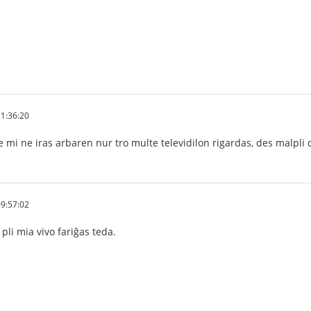
1:36:20
e mi ne iras arbaren nur tro multe televidilon rigardas, des malpli
9:57:02
pli mia vivo fariĝas teda.