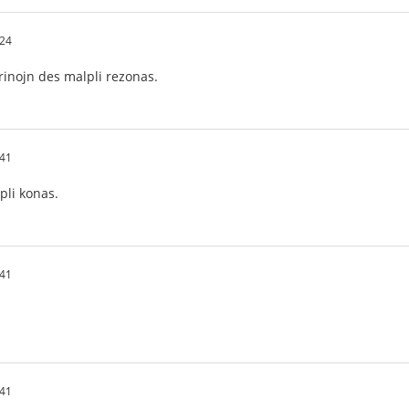
:24
virinojn des malpli rezonas.
:41
pli konas.
:41
:41