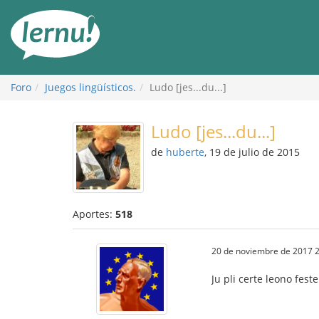
Contenido
Foro
Juegos lingüísticos.
Ludo [jes...du...]
Ludo [jes...du...]
de
huberte
, 19 de julio de 2015
Aportes:
518
20 de noviembre de 2017 2
Ju pli certe leono fes