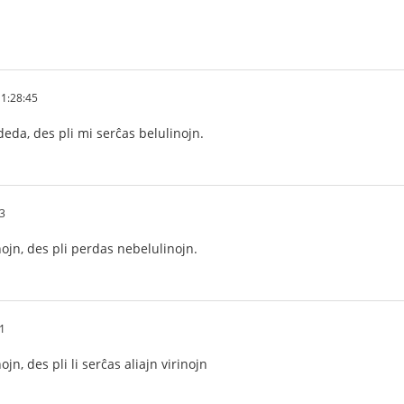
1:28:45
 deda, des pli mi serĉas belulinojn.
3
nojn, des pli perdas nebelulinojn.
1
jn, des pli li serĉas aliajn virinojn