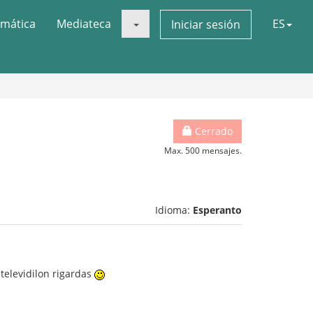
mática
Mediateca
ES
Iniciar sesión
Cerrado
Max. 500 mensajes.
Idioma:
Esperanto
 televidilon rigardas