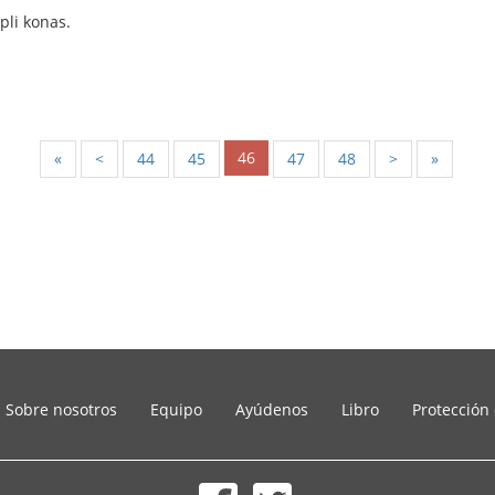
pli konas.
46
«
<
44
45
47
48
>
»
Sobre nosotros
Equipo
Ayúdenos
Libro
Protección