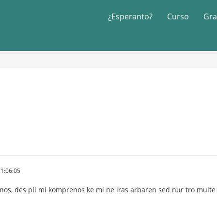
¿Esperanto?
Curso
Gra
1:06:05
tenos, des pli mi komprenos ke mi ne iras arbaren sed nur tro multe