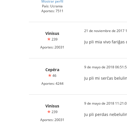
Mostrar perfil
País: Ucrania
Aportes: 7511
21 de noviembre de 2017 1
Vinisus
239
Ju pli mia vivo fariĝas
Aportes: 20031
9 de mayo de 2018 06:51:5
Серёга
46
Ju pli mi serĉas beluli
Aportes: 4244
9 de mayo de 2018 11:21:0
Vinisus
239
Ju pli perdas nebelulino
Aportes: 20031