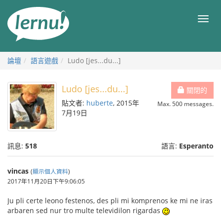
前
往
目
目
錄
錄
論壇
語言遊戲
Ludo [jes...du...]
Ludo [jes...du...]
關閉的
貼文者:
huberte
, 2015年
Max. 500 messages.
7月19日
訊息:
518
語言:
Esperanto
vincas
(
顯示個人資料
)
2017年11月20日下午9:06:05
Ju pli certe leono festenos, des pli mi komprenos ke mi ne iras
arbaren sed nur tro multe televidilon rigardas