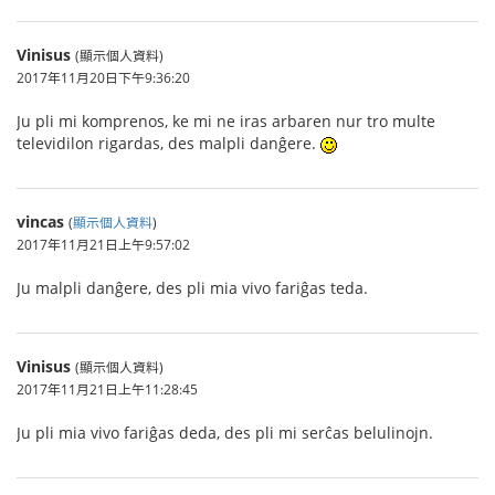
Vinisus
(顯示個人資料)
2017年11月20日下午9:36:20
Ju pli mi komprenos, ke mi ne iras arbaren nur tro multe
televidilon rigardas, des malpli danĝere.
vincas
(
顯示個人資料
)
2017年11月21日上午9:57:02
Ju malpli danĝere, des pli mia vivo fariĝas teda.
Vinisus
(顯示個人資料)
2017年11月21日上午11:28:45
Ju pli mia vivo fariĝas deda, des pli mi serĉas belulinojn.