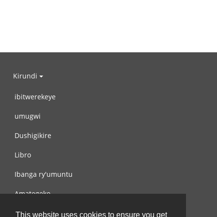
Kirundi
ibitwerekeye
umugwi
Dushigikire
Libro
Ibanga ry'umuntu
Amategeko
Turondere
This website uses cookies to ensure you get