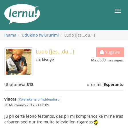
Ku
rupapuro
Urut
rw'ibirimwo
Inama
Udukino tw'ururimi
Ludo [jes...du...]
Ludo [jes...du...]
Yugawe
ca, kivuye
Max. 500 messages.
Ubutumwa
518
ururimi:
Esperanto
vincas
(
Kwerekana umwidondoro
)
20 Munyonyo 2017 21:06:05
Ju pli certe leono festenos, des pli mi komprenos ke mi ne iras
arbaren sed nur tro multe televidilon rigardas