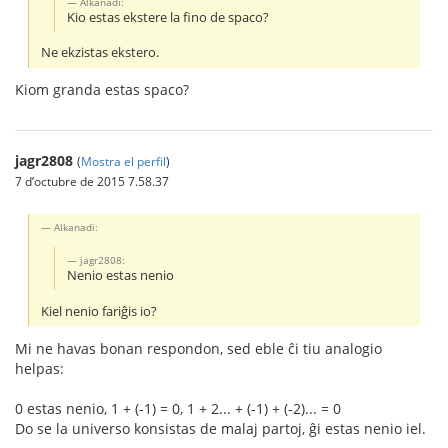
Alkanadi:
Kio estas ekstere la fino de spaco?
Ne ekzistas ekstero.
Kiom granda estas spaco?
jagr2808
(
Mostra el perfil
)
7 d’octubre de 2015 7.58.37
Alkanadi:
jagr2808:
Nenio estas nenio
Kiel nenio fariĝis io?
Mi ne havas bonan respondon, sed eble ĉi tiu analogio
helpas:
0 estas nenio, 1 + (-1) = 0, 1 + 2... + (-1) + (-2)... = 0
Do se la universo konsistas de malaj partoj, ĝi estas nenio iel.