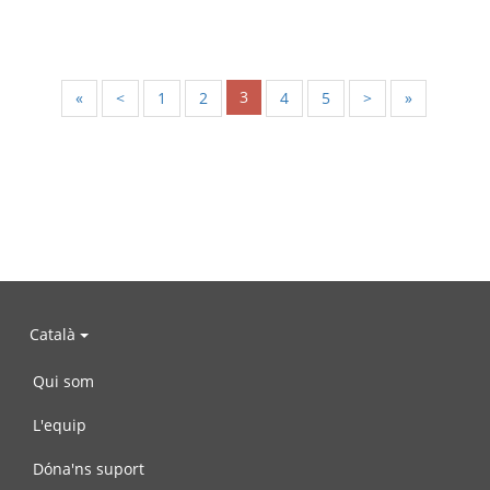
3
«
<
1
2
4
5
>
»
Català
Qui som
L'equip
Dóna'ns suport