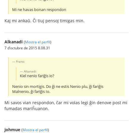
Mi ne havas bonan respondon
Kaj mi ankaŭ. Ĉi tiuj pensoj timigas min.
Alkanadi
(
Mostra el perfil
)
7 d’octubre de 2015 8.08.31
Frano:
Alkanadi:
Kiel nenio fariĝis io?
Nenio sin mortigis. Do ĝi ne estis Nenio plu, ĝi fariĝis
Malnenio, ĝi fariĝis Io.
Mi savos vian respondon, ĉar mi volas legi ĝin denove post mi
fumadas mariĥuanon.
johmue
(
Mostra el perfil
)