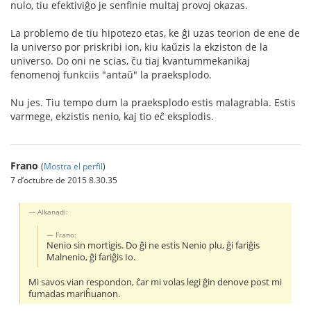
nulo, tiu efektiviĝo je senfinie multaj provoj okazas.
La problemo de tiu hipotezo etas, ke ĝi uzas teorion de ene de
la universo por priskribi ion, kiu kaŭzis la ekziston de la
universo. Do oni ne scias, ĉu tiaj kvantummekanikaj
fenomenoj funkciis "antaŭ" la praeksplodo.
Nu jes. Tiu tempo dum la praeksplodo estis malagrabla. Estis
varmege, ekzistis nenio, kaj tio eĉ eksplodis.
Frano
(
Mostra el perfil
)
7 d’octubre de 2015 8.30.35
Alkanadi:
Frano:
Nenio sin mortigis. Do ĝi ne estis Nenio plu, ĝi fariĝis
Malnenio, ĝi fariĝis Io.
Mi savos vian respondon, ĉar mi volas legi ĝin denove post mi
fumadas mariĥuanon.