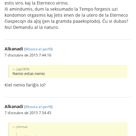
estis viro, kaj la Eterneco virino.
Ili amindumis, dum la seksumado la Tempo forgesis uzi
kondomon orgasmis kaj ĵetis enen de la utero de la Eterneco
ĉiaspecojn da aĵoj (jen la gramda paaeksplodo). Ĉu vi dubas?
Nu! Demandu al la naturo.
Alkanadi
(
Mostra el perfil
)
7 d’octubre de 2015 7.44.16
jagr2808:
Nenio estas nenio
Kiel nenio fariĝis io?
Alkanadi
(
Mostra el perfil
)
7 d’octubre de 2015 7.54.45
johmue: