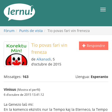
Al
contingut
Men
Fòrum
Punts de vista
Tio povas fari vin freneza
Tio povas fari vin
Respondre
freneza
de
Alkanadi
, 5
d’octubre de 2015
Missatges:
163
Llengua:
Esperanto
Vinisus
(Mostra el perfil)
6 d’octubre de 2015 13.41.12
La Genezo laŭ mi:
En la komenco ekzistis nur la Tempo kaj la Eterneco, la Tempo