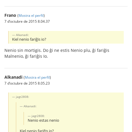
Frano
(
Mostra el perfil
)
7 d’octubre de 2015 8.04.37
Alkanadi:
Kiel nenio fariĝis io?
Nenio sin mortigis. Do ĝi ne estis Nenio plu, ĝi fariĝis
Malnenio, ĝi fariĝis Io.
Alkanadi
(
Mostra el perfil
)
7 d’octubre de 2015 8.05.23
jagr2808:
Alkanadi:
jagr2808:
Nenio estas nenio
Kiel nenio fariĝis io?