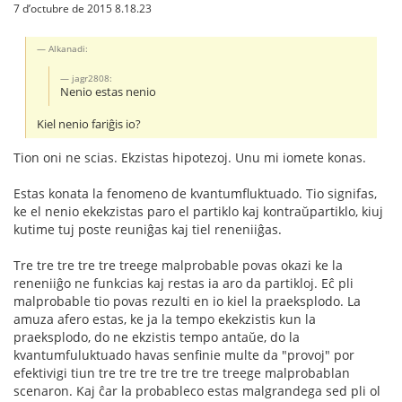
7 d’octubre de 2015 8.18.23
Alkanadi:
jagr2808:
Nenio estas nenio
Kiel nenio fariĝis io?
Tion oni ne scias. Ekzistas hipotezoj. Unu mi iomete konas.
Estas konata la fenomeno de kvantumfluktuado. Tio signifas,
ke el nenio ekekzistas paro el partiklo kaj kontraŭpartiklo, kiuj
kutime tuj poste reuniĝas kaj tiel reneniiĝas.
Tre tre tre tre tre treege malprobable povas okazi ke la
reneniiĝo ne funkcias kaj restas ia aro da partikloj. Eĉ pli
malprobable tio povas rezulti en io kiel la praeksplodo. La
amuza afero estas, ke ja la tempo ekekzistis kun la
praeksplodo, do ne ekzistis tempo antaŭe, do la
kvantumfuluktuado havas senfinie multe da "provoj" por
efektivigi tiun tre tre tre tre tre tre treege malprobablan
scenaron. Kaj ĉar la probableco estas malgrandega sed pli ol