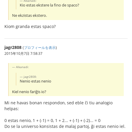
Alkanadi:
Kio estas ekstere la fino de spaco?
Ne ekzistas ekstero.
Kiom granda estas spaco?
jagr2808
(
プロフィールを表示
)
2015年10月7日 7:58:37
Alkanadi:
jagr2808:
Nenio estas nenio
Kiel nenio fariĝis io?
Mi ne havas bonan respondon, sed eble ĉi tiu analogio
helpas:
0 estas nenio, 1 + (-1) = 0, 1 + 2... + (-1) + (-2)... = 0
Do se la universo konsistas de malaj partoj, ĝi estas nenio iel.