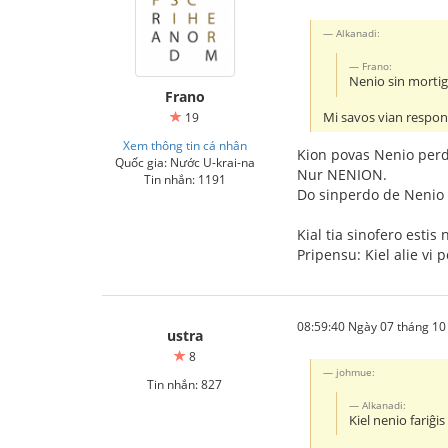
Alkanadi:
Frano:
Nenio sin mortigis
Frano
Mi savos vian respon
19
Xem thông tin cá nhân
Kion povas Nenio perd
Quốc gia: Nước U-krai-na
Nur NENION.
Tin nhắn: 1191
Do sinperdo de Nenio f
Kial tia sinofero estis
Pripensu: Kiel alie vi
08:59:40 Ngày 07 tháng 1
ustra
8
johmue:
Tin nhắn: 827
Alkanadi:
Kiel nenio fariĝis