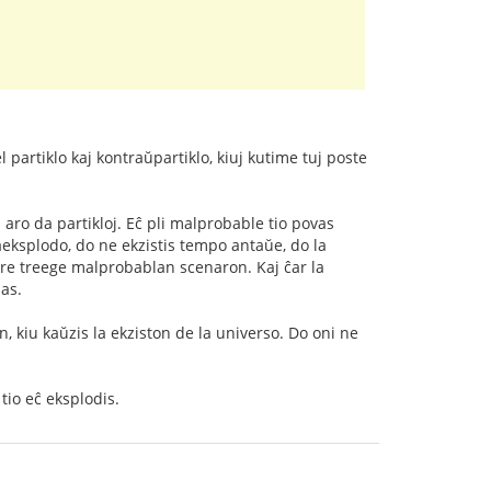
partiklo kaj kontraŭpartiklo, kiuj kutime tuj poste
 aro da partikloj. Eĉ pli malprobable tio povas
raeksplodo, do ne ekzistis tempo antaŭe, do la
 tre treege malprobablan scenaron. Kaj ĉar la
zas.
n, kiu kaŭzis la ekziston de la universo. Do oni ne
tio eĉ eksplodis.