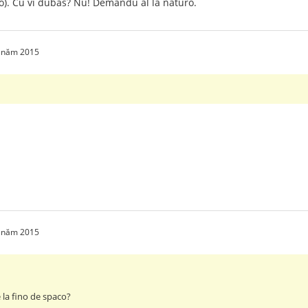
). Ĉu vi dubas? Nu! Demandu al la naturo.
0 năm 2015
0 năm 2015
 la fino de spaco?