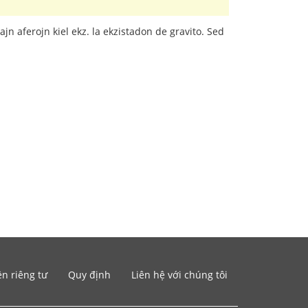
ajn aferojn kiel ekz. la ekzistadon de gravito. Sed
n riêng tư
Quy định
Liên hệ với chúng tôi