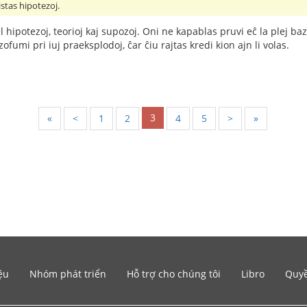
istas hipotezoj.
l hipotezoj, teorioj kaj supozoj. Oni ne kapablas pruvi eĉ la plej baz
zofumi pri iuj praeksplodoj, ĉar ĉiu rajtas kredi kion ajn li volas.
3
«
<
1
2
4
5
>
»
ệu
Nhóm phát triển
Hỗ trợ cho chúng tôi
Libro
Quyề