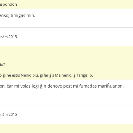
respondon
pensoj timigas min.
0 năm 2015
 io?
ĝi ne estis Nenio plu, ĝi fariĝis Malnenio, ĝi fariĝis Io.
on, ĉar mi volas legi ĝin denove post mi fumadas mariĥuanon.
0 năm 2015