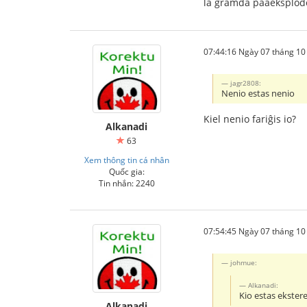
la gramda paaeksplodo
07:44:16 Ngày 07 tháng 1
jagr2808:
Nenio estas nenio
Kiel nenio fariĝis io?
Alkanadi
63
Xem thông tin cá nhân
Quốc gia:
Tin nhắn: 2240
07:54:45 Ngày 07 tháng 1
johmue:
Alkanadi:
Kio estas ekstere
Alkanadi