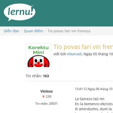
Đi
đến
phần
nội
dung
Diễn đàn
Quan điểm
Tio povas fari vin freneza
Tio povas fari vin fre
viết bởi
Alkanadi
, Ngày 05 tháng 1
Tin nhắn:
163
13:41:12 Ngày 06 tháng 1
Vinisus
239
La Genezo laŭ mi:
Tin nhắn: 20031
En la komenco ekzistis 
Ili amindumis, dum la 