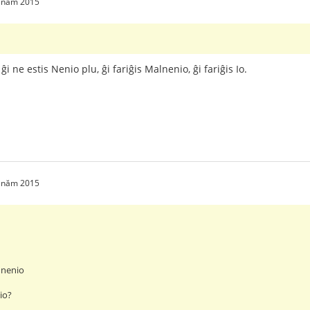
0 năm 2015
i ne estis Nenio plu, ĝi fariĝis Malnenio, ĝi fariĝis Io.
0 năm 2015
 nenio
 io?