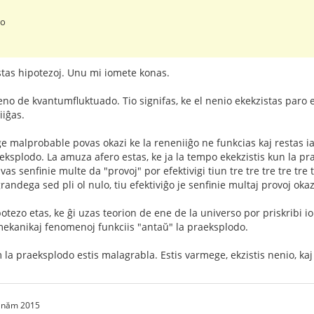
io
istas hipotezoj. Unu mi iomete konas.
no de kvantumfluktuado. Tio signifas, ke el nenio ekekzistas paro el 
iiĝas.
ege malprobable povas okazi ke la reneniiĝo ne funkcias kaj restas ia
raeksplodo. La amuza afero estas, ke ja la tempo ekekzistis kun la p
s senfinie multe da "provoj" por efektivigi tiun tre tre tre tre tre
andega sed pli ol nulo, tiu efektiviĝo je senfinie multaj provoj oka
tezo etas, ke ĝi uzas teorion de ene de la universo por priskribi io
mekanikaj fenomenoj funkciis "antaŭ" la praeksplodo.
la praeksplodo estis malagrabla. Estis varmege, ekzistis nenio, kaj 
0 năm 2015