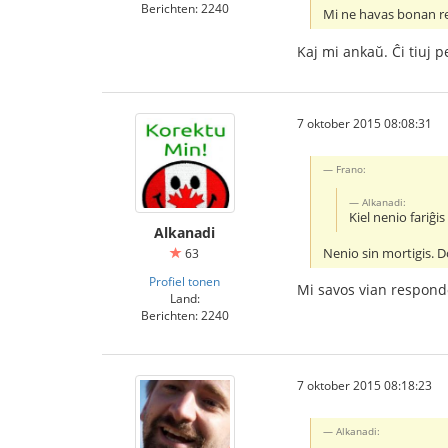
Berichten: 2240
Mi ne havas bonan 
Kaj mi ankaŭ. Ĉi tiuj 
7 oktober 2015 08:08:31
Frano:
Alkanadi:
Kiel nenio fariĝis
Alkanadi
Nenio sin mortigis. Do 
63
Profiel tonen
Mi savos vian respond
Land:
Berichten: 2240
7 oktober 2015 08:18:23
Alkanadi: