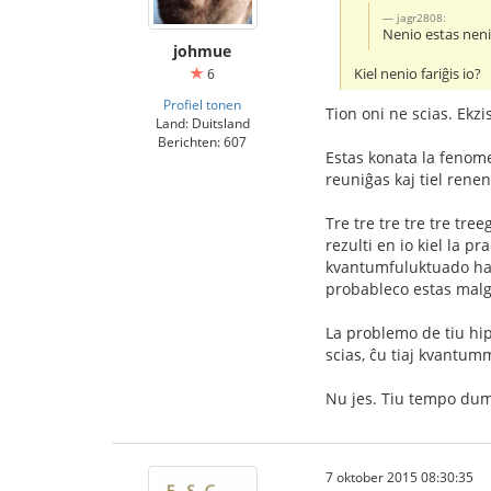
jagr2808:
Nenio estas nen
johmue
Kiel nenio fariĝis io?
6
Profiel tonen
Tion oni ne scias. Ekz
Land: Duitsland
Berichten: 607
Estas konata la fenome
reuniĝas kaj tiel renen
Tre tre tre tre tre tre
rezulti en io kiel la p
kvantumfuluktuado hava
probableco estas malgr
La problemo de tiu hipo
scias, ĉu tiaj kvantum
Nu jes. Tiu tempo dum 
7 oktober 2015 08:30:35