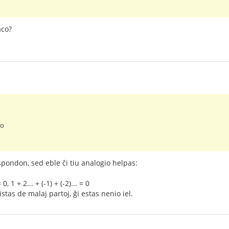
aco?
io
pondon, sed eble ĉi tiu analogio helpas:
0, 1 + 2... + (-1) + (-2)... = 0
stas de malaj partoj, ĝi estas nenio iel.