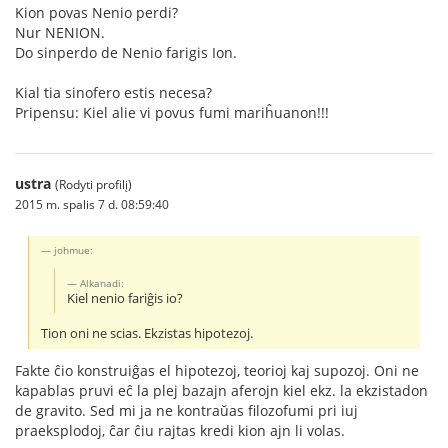
Kion povas Nenio perdi?
Nur NENION.
Do sinperdo de Nenio farigis Ion.
Kial tia sinofero estis necesa?
Pripensu: Kiel alie vi povus fumi mariĥuanon!!!
ustra
(Rodyti profilį)
2015 m. spalis 7 d. 08:59:40
johmue:
Alkanadi:
Kiel nenio fariĝis io?
Tion oni ne scias. Ekzistas hipotezoj.
Fakte ĉio konstruiĝas el hipotezoj, teorioj kaj supozoj. Oni ne
kapablas pruvi eĉ la plej bazajn aferojn kiel ekz. la ekzistadon
de gravito. Sed mi ja ne kontraŭas filozofumi pri iuj
praeksplodoj, ĉar ĉiu rajtas kredi kion ajn li volas.