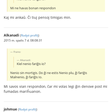
Mi ne havas bonan respondon
Kaj mi ankaŭ. Ĉi tiuj pensoj timigas min.
Alkanadi
(
Rodyti profilį
)
2015 m. spalis 7 d. 08:08:31
Frano:
Alkanadi:
Kiel nenio fariĝis io?
Nenio sin mortigis. Do ĝi ne estis Nenio plu, ĝi fariĝis
Malnenio, ĝi fariĝis Io.
Mi savos vian respondon, ĉar mi volas legi ĝin denove post mi
fumadas mariĥuanon.
johmue
(
Rodyti profilį
)