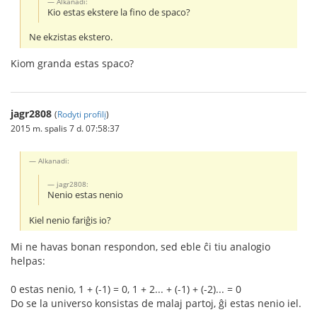
Alkanadi:
Kio estas ekstere la fino de spaco?
Ne ekzistas ekstero.
Kiom granda estas spaco?
jagr2808
(
Rodyti profilį
)
2015 m. spalis 7 d. 07:58:37
Alkanadi:
jagr2808:
Nenio estas nenio
Kiel nenio fariĝis io?
Mi ne havas bonan respondon, sed eble ĉi tiu analogio
helpas:
0 estas nenio, 1 + (-1) = 0, 1 + 2... + (-1) + (-2)... = 0
Do se la universo konsistas de malaj partoj, ĝi estas nenio iel.