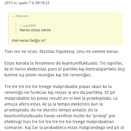
2015 m. spalis 7 d. 08:18:23
Alkanadi:
jagr2808:
Nenio estas nenio
Kiel nenio fariĝis io?
Tion oni ne scias. Ekzistas hipotezoj. Unu mi iomete konas.
Estas konata la fenomeno de kvantumfluktuado. Tio signifas,
ke el nenio ekekzistas paro el partiklo kaj kontraŭpartiklo, kiuj
kutime tuj poste reuniĝas kaj tiel reneniiĝas.
Tre tre tre tre tre treege malprobable povas okazi ke la
reneniiĝo ne funkcias kaj restas ia aro da partikloj. Eĉ pli
malprobable tio povas rezulti en io kiel la praeksplodo. La
amuza afero estas, ke ja la tempo ekekzistis kun la
praeksplodo, do ne ekzistis tempo antaŭe, do la
kvantumfuluktuado havas senfinie multe da "provoj" por
efektivigi tiun tre tre tre tre tre tre treege malprobablan
scenaron. Kaj ĉar la probableco estas malgrandega sed pli ol