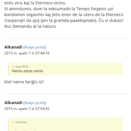
estis viro, kaj la Eterneco virino.
Ili amindumis, dum la seksumado la Tempo forgesis uzi
kondomon orgasmis kaj ĵetis enen de la utero de la Eterneco
ĉiaspecojn da aĵoj (jen la gramda paaeksplodo). Ĉu vi dubas?
Nu! Demandu al la naturo.
Alkanadi
(
Rodyti profilį
)
2015 m. spalis 7 d. 07:44:16
jagr2808:
Nenio estas nenio
Kiel nenio fariĝis io?
Alkanadi
(
Rodyti profilį
)
2015 m. spalis 7 d. 07:54:45
johmue: