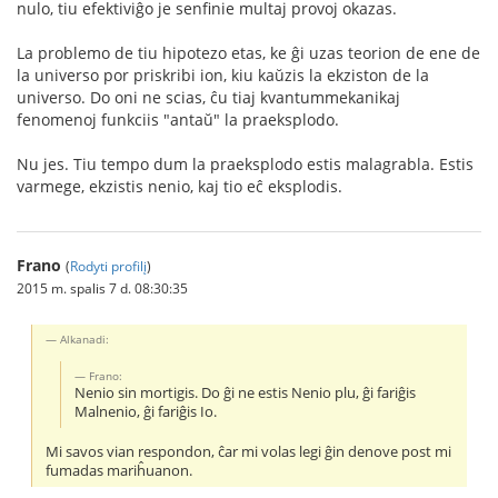
nulo, tiu efektiviĝo je senfinie multaj provoj okazas.
La problemo de tiu hipotezo etas, ke ĝi uzas teorion de ene de
la universo por priskribi ion, kiu kaŭzis la ekziston de la
universo. Do oni ne scias, ĉu tiaj kvantummekanikaj
fenomenoj funkciis "antaŭ" la praeksplodo.
Nu jes. Tiu tempo dum la praeksplodo estis malagrabla. Estis
varmege, ekzistis nenio, kaj tio eĉ eksplodis.
Frano
(
Rodyti profilį
)
2015 m. spalis 7 d. 08:30:35
Alkanadi:
Frano:
Nenio sin mortigis. Do ĝi ne estis Nenio plu, ĝi fariĝis
Malnenio, ĝi fariĝis Io.
Mi savos vian respondon, ĉar mi volas legi ĝin denove post mi
fumadas mariĥuanon.