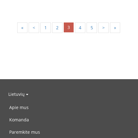
3
«
<
1
2
4
5
>
»
Lietuvių
Apie mus
Komanda
Paremkite mus