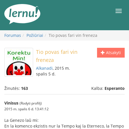
Į
turinį
Meni
Forumas
Požiūriai
Tio povas fari vin freneza
Tio povas fari vin
Atsakyti
freneza
Alkanadi
, 2015 m.
spalis 5 d.
Žinutės:
163
Kalba:
Esperanto
Vinisus
(Rodyti profilį)
2015 m. spalis 6 d. 13:41:12
La Genezo laŭ mi:
En la komenco ekzistis nur la Tempo kaj la Eterneco, la Tempo