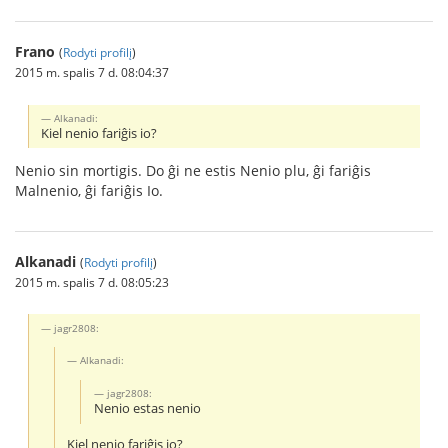
Frano
(
Rodyti profilį
)
2015 m. spalis 7 d. 08:04:37
Alkanadi:
Kiel nenio fariĝis io?
Nenio sin mortigis. Do ĝi ne estis Nenio plu, ĝi fariĝis
Malnenio, ĝi fariĝis Io.
Alkanadi
(
Rodyti profilį
)
2015 m. spalis 7 d. 08:05:23
jagr2808:
Alkanadi:
jagr2808:
Nenio estas nenio
Kiel nenio fariĝis io?