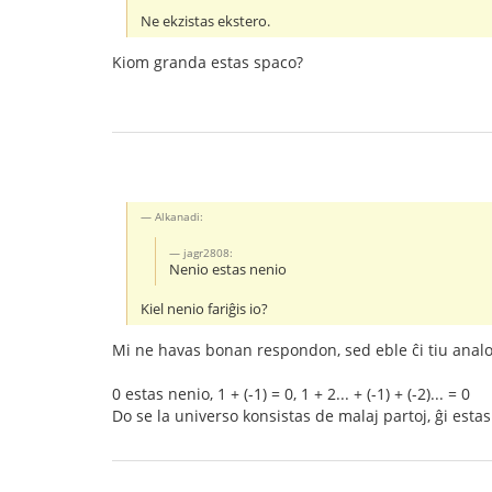
Ne ekzistas ekstero.
Kiom granda estas spaco?
Alkanadi:
jagr2808:
Nenio estas nenio
Kiel nenio fariĝis io?
Mi ne havas bonan respondon, sed eble ĉi tiu analo
0 estas nenio, 1 + (-1) = 0, 1 + 2... + (-1) + (-2)... = 0
Do se la universo konsistas de malaj partoj, ĝi estas