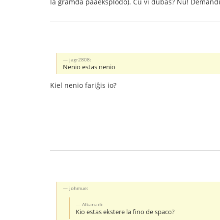
la gramda paaeksplodo). Ĉu vi dubas? Nu! Demandu 
jagr2808:
Nenio estas nenio
Kiel nenio fariĝis io?
johmue:
Alkanadi:
Kio estas ekstere la fino de spaco?