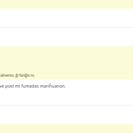
lnenio, ĝi fariĝis Io.
nove post mi fumadas mariĥuanon.