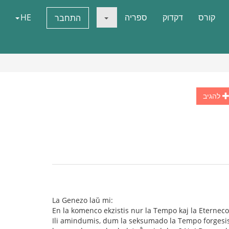
קורס
דקדוק
ספריה
HE
התחבר
להגיב
La Genezo laŭ mi:
En la komenco ekzistis nur la Tempo kaj la Eterneco, 
Ili amindumis, dum la seksumado la Tempo forgesis 