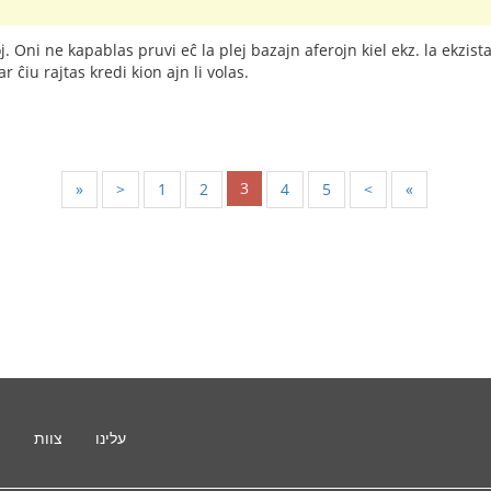
oj. Oni ne kapablas pruvi eĉ la plej bazajn aferojn kiel ekz. la ekzis
r ĉiu rajtas kredi kion ajn li volas.
3
«
<
1
2
4
5
>
»
עלינו
צוות
ת