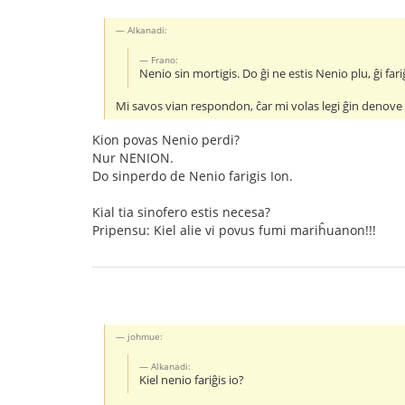
Alkanadi:
Frano:
Nenio sin mortigis. Do ĝi ne estis Nenio plu, ĝi fariĝ
Mi savos vian respondon, ĉar mi volas legi ĝin deno
Kion povas Nenio perdi?
Nur NENION.
Do sinperdo de Nenio farigis Ion.
Kial tia sinofero estis necesa?
Pripensu: Kiel alie vi povus fumi mariĥuanon!!!
johmue:
Alkanadi:
Kiel nenio fariĝis io?