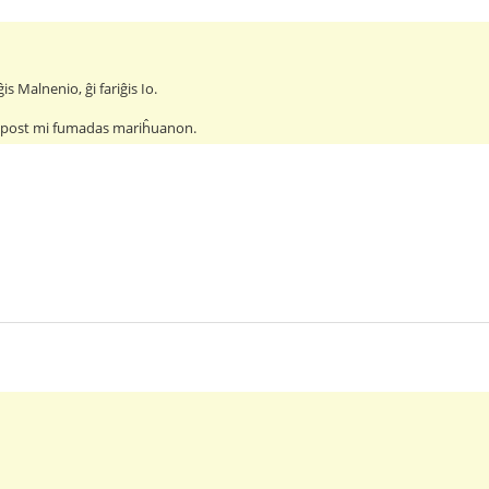
is Malnenio, ĝi fariĝis Io.
ve post mi fumadas mariĥuanon.