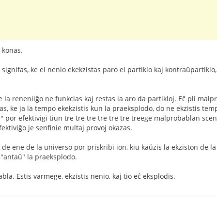
e konas.
gnifas, ke el nenio ekekzistas paro el partiklo kaj kontraŭpartiklo,
 la reneniiĝo ne funkcias kaj restas ia aro da partikloj. Eĉ pli malp
tas, ke ja la tempo ekekzistis kun la praeksplodo, do ne ekzistis tem
or efektivigi tiun tre tre tre tre tre tre treege malprobablan scen
ektiviĝo je senfinie multaj provoj okazas.
de ene de la universo por priskribi ion, kiu kaŭzis la ekziston de l
 "antaŭ" la praeksplodo.
a. Estis varmege, ekzistis nenio, kaj tio eĉ eksplodis.