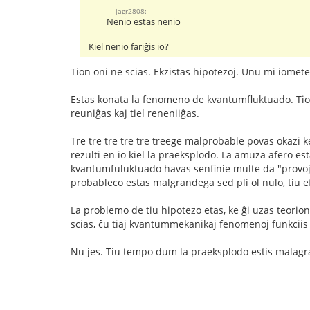
jagr2808:
Nenio estas nenio
Kiel nenio fariĝis io?
Tion oni ne scias. Ekzistas hipotezoj. Unu mi iomet
Estas konata la fenomeno de kvantumfluktuado. Tio si
reuniĝas kaj tiel reneniiĝas.
Tre tre tre tre tre treege malprobable povas okazi ke
rezulti en io kiel la praeksplodo. La amuza afero es
kvantumfuluktuado havas senfinie multe da "provoj" p
probableco estas malgrandega sed pli ol nulo, tiu ef
La problemo de tiu hipotezo etas, ke ĝi uzas teorion 
scias, ĉu tiaj kvantummekanikaj fenomenoj funkciis
Nu jes. Tiu tempo dum la praeksplodo estis malagrabl