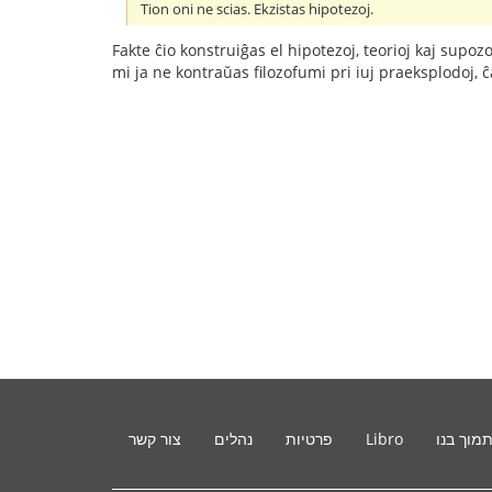
Tion oni ne scias. Ekzistas hipotezoj.
Fakte ĉio konstruiĝas el hipotezoj, teorioj kaj supoz
mi ja ne kontraŭas filozofumi pri iuj praeksplodoj, ĉa
מוך בנו
Libro
פרטיות
נהלים
צור קשר