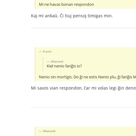
Mi ne havas bonan respondon
Kaj mi ankaŭ. Ĉi tiuj pensoj timigas min.
Frano:
Alkanadi:
Kiel nenio fariĝis io?
Nenio sin mortigis. Do ĝi ne estis Nenio plu, ĝi fariĝis Ma
Mi savos vian respondon, ĉar mi volas legi ĝin de
Alkanadi: