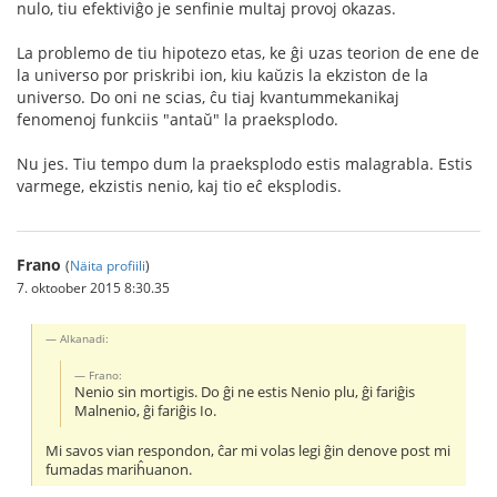
nulo, tiu efektiviĝo je senfinie multaj provoj okazas.
La problemo de tiu hipotezo etas, ke ĝi uzas teorion de ene de
la universo por priskribi ion, kiu kaŭzis la ekziston de la
universo. Do oni ne scias, ĉu tiaj kvantummekanikaj
fenomenoj funkciis "antaŭ" la praeksplodo.
Nu jes. Tiu tempo dum la praeksplodo estis malagrabla. Estis
varmege, ekzistis nenio, kaj tio eĉ eksplodis.
Frano
(
Näita profiili
)
7. oktoober 2015 8:30.35
Alkanadi:
Frano:
Nenio sin mortigis. Do ĝi ne estis Nenio plu, ĝi fariĝis
Malnenio, ĝi fariĝis Io.
Mi savos vian respondon, ĉar mi volas legi ĝin denove post mi
fumadas mariĥuanon.