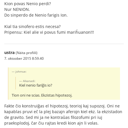
Kion povas Nenio perdi?
Nur NENION.
Do sinperdo de Nenio farigis Ion.
Kial tia sinofero estis necesa?
Pripensu: Kiel alie vi povus fumi mariĥuanon!!!
ustra
(Näita profiili)
7. oktoober 2015 8:59.40
johmue:
Alkanadi:
Kiel nenio fariĝis io?
Tion oni ne scias. Ekzistas hipotezoj.
Fakte ĉio konstruiĝas el hipotezoj, teorioj kaj supozoj. Oni ne
kapablas pruvi eĉ la plej bazajn aferojn kiel ekz. la ekzistadon
de gravito. Sed mi ja ne kontraŭas filozofumi pri iuj
praeksplodoj, ĉar ĉiu rajtas kredi kion ajn li volas.