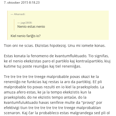
7. oktoober 2015 8:18.23
Alkanadi:
jagr2808:
Nenio estas nenio
Kiel nenio fariĝis io?
Tion oni ne scias. Ekzistas hipotezoj. Unu mi iomete konas.
Estas konata la fenomeno de kvantumfluktuado. Tio signifas,
ke el nenio ekekzistas paro el partiklo kaj kontraŭpartiklo, kiuj
kutime tuj poste reuniĝas kaj tiel reneniiĝas.
Tre tre tre tre tre treege malprobable povas okazi ke la
reneniiĝo ne funkcias kaj restas ia aro da partikloj. Eĉ pli
malprobable tio povas rezulti en io kiel la praeksplodo. La
amuza afero estas, ke ja la tempo ekekzistis kun la
praeksplodo, do ne ekzistis tempo antaŭe, do la
kvantumfuluktuado havas senfinie multe da "provoj" por
efektivigi tiun tre tre tre tre tre tre treege malprobablan
scenaron. Kaj ĉar la probableco estas malgrandega sed pli ol