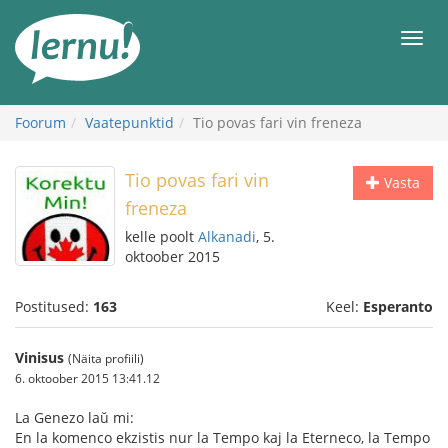
Sisu
juurde
Men
Foorum
Vaatepunktid
Tio povas fari vin freneza
Tio povas fari vin
Vasta
freneza
kelle poolt
Alkanadi
, 5.
oktoober 2015
Postitused:
163
Keel:
Esperanto
Vinisus
(Näita profiili)
6. oktoober 2015 13:41.12
La Genezo laŭ mi:
En la komenco ekzistis nur la Tempo kaj la Eterneco, la Tempo