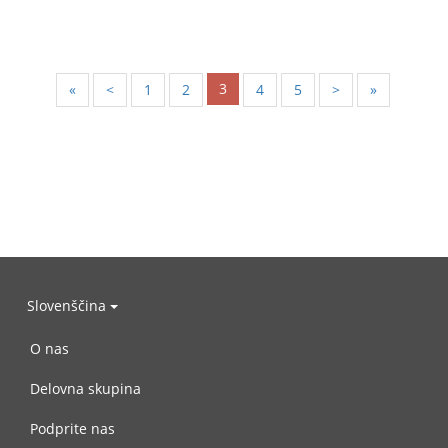
3
«
<
1
2
4
5
>
»
Slovenščina
O nas
Delovna skupina
Podprite nas