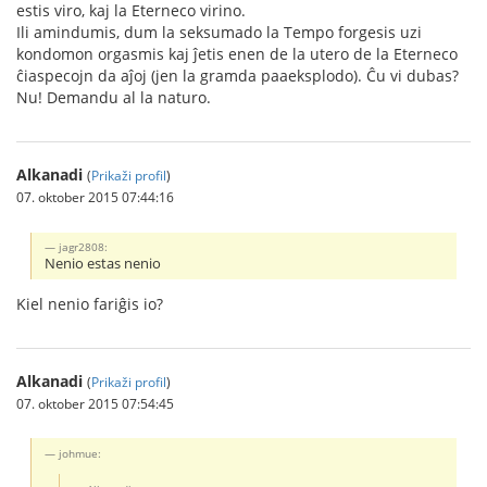
estis viro, kaj la Eterneco virino.
Ili amindumis, dum la seksumado la Tempo forgesis uzi
kondomon orgasmis kaj ĵetis enen de la utero de la Eterneco
ĉiaspecojn da aĵoj (jen la gramda paaeksplodo). Ĉu vi dubas?
Nu! Demandu al la naturo.
Alkanadi
(
Prikaži profil
)
07. oktober 2015 07:44:16
jagr2808:
Nenio estas nenio
Kiel nenio fariĝis io?
Alkanadi
(
Prikaži profil
)
07. oktober 2015 07:54:45
johmue: