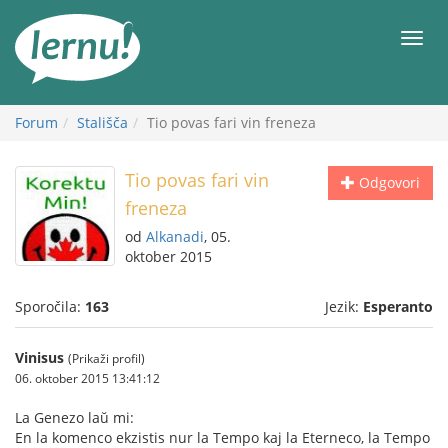
K
vsebini
Meni
Forum
Stališča
Tio povas fari vin freneza
Tio povas fari vin
Odgovori
freneza
od
Alkanadi
, 05.
oktober 2015
Sporočila:
163
Jezik:
Esperanto
Vinisus
(Prikaži profil)
06. oktober 2015 13:41:12
La Genezo laŭ mi:
En la komenco ekzistis nur la Tempo kaj la Eterneco, la Tempo