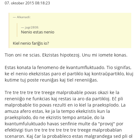
07. oktober 2015 08:18:23
Alkanadi:
jagr2808:
Nenio estas nenio
Kiel nenio fariĝis io?
Tion oni ne scias. Ekzistas hipotezoj. Unu mi iomete konas.
Estas konata la fenomeno de kvantumfluktuado. Tio signifas,
ke el nenio ekekzistas paro el partiklo kaj kontraŭpartiklo, kiuj
kutime tuj poste reuniĝas kaj tiel reneniiĝas.
Tre tre tre tre tre treege malprobable povas okazi ke la
reneniiĝo ne funkcias kaj restas ia aro da partikloj. Eĉ pli
malprobable tio povas rezulti en io kiel la praeksplodo. La
amuza afero estas, ke ja la tempo ekekzistis kun la
praeksplodo, do ne ekzistis tempo antaŭe, do la
kvantumfuluktuado havas senfinie multe da "provoj" por
efektivigi tiun tre tre tre tre tre tre treege malprobablan
scenaron. Kaj ĉar la probableco estas malgrandega sed pli ol