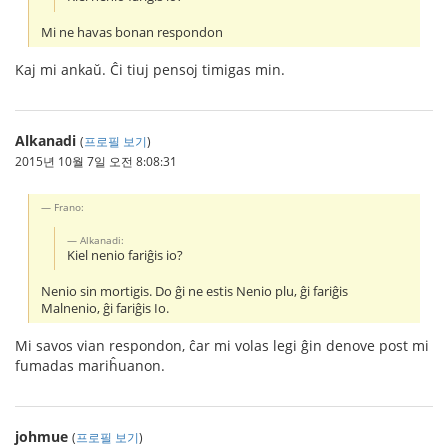
Mi ne havas bonan respondon
Kaj mi ankaŭ. Ĉi tiuj pensoj timigas min.
Alkanadi
(
프로필 보기
)
2015년 10월 7일 오전 8:08:31
Frano:
Alkanadi:
Kiel nenio fariĝis io?
Nenio sin mortigis. Do ĝi ne estis Nenio plu, ĝi fariĝis
Malnenio, ĝi fariĝis Io.
Mi savos vian respondon, ĉar mi volas legi ĝin denove post mi
fumadas mariĥuanon.
johmue
(
프로필 보기
)