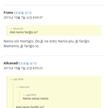
Frano
(
프로필 보기
)
2015년 10월 7일 오전 8:04:37
Alkanadi:
Kiel nenio fariĝis io?
Nenio sin mortigis. Do ĝi ne estis Nenio plu, ĝi fariĝis
Malnenio, ĝi fariĝis Io.
Alkanadi
(
프로필 보기
)
2015년 10월 7일 오전 8:05:23
jagr2808:
Alkanadi:
jagr2808:
Nenio estas nenio
Kiel nenio fariĝis io?