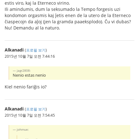
estis viro, kaj la Eterneco virino.
Ili amindumis, dum la seksumado la Tempo forgesis uzi
kondomon orgasmis kaj ĵetis enen de la utero de la Eterneco
ĉiaspecojn da aĵoj (jen la gramda paaeksplodo). Ĉu vi dubas?
Nu! Demandu al la naturo.
Alkanadi
(
프로필 보기
)
2015년 10월 7일 오전 7:44:16
jagr2808:
Nenio estas nenio
Kiel nenio fariĝis io?
Alkanadi
(
프로필 보기
)
2015년 10월 7일 오전 7:54:45
johmue: