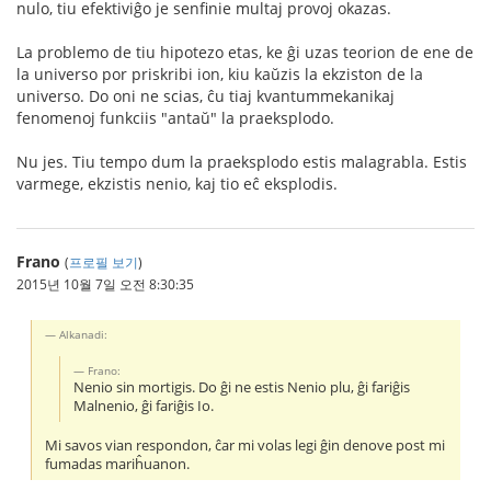
nulo, tiu efektiviĝo je senfinie multaj provoj okazas.
La problemo de tiu hipotezo etas, ke ĝi uzas teorion de ene de
la universo por priskribi ion, kiu kaŭzis la ekziston de la
universo. Do oni ne scias, ĉu tiaj kvantummekanikaj
fenomenoj funkciis "antaŭ" la praeksplodo.
Nu jes. Tiu tempo dum la praeksplodo estis malagrabla. Estis
varmege, ekzistis nenio, kaj tio eĉ eksplodis.
Frano
(
프로필 보기
)
2015년 10월 7일 오전 8:30:35
Alkanadi:
Frano:
Nenio sin mortigis. Do ĝi ne estis Nenio plu, ĝi fariĝis
Malnenio, ĝi fariĝis Io.
Mi savos vian respondon, ĉar mi volas legi ĝin denove post mi
fumadas mariĥuanon.