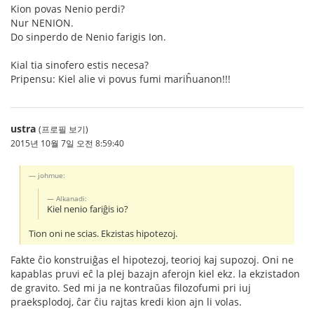
Kion povas Nenio perdi?
Nur NENION.
Do sinperdo de Nenio farigis Ion.
Kial tia sinofero estis necesa?
Pripensu: Kiel alie vi povus fumi mariĥuanon!!!
ustra
(프로필 보기)
2015년 10월 7일 오전 8:59:40
johmue:
Alkanadi:
Kiel nenio fariĝis io?
Tion oni ne scias. Ekzistas hipotezoj.
Fakte ĉio konstruiĝas el hipotezoj, teorioj kaj supozoj. Oni ne
kapablas pruvi eĉ la plej bazajn aferojn kiel ekz. la ekzistadon
de gravito. Sed mi ja ne kontraŭas filozofumi pri iuj
praeksplodoj, ĉar ĉiu rajtas kredi kion ajn li volas.