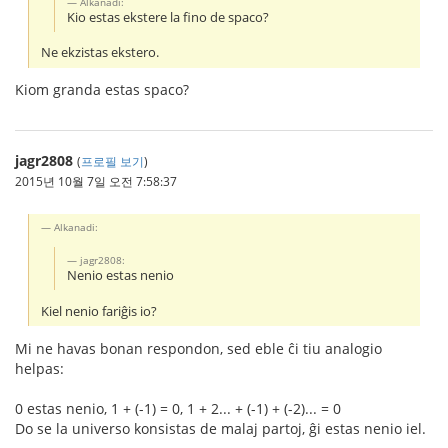
Alkanadi:
Kio estas ekstere la fino de spaco?
Ne ekzistas ekstero.
Kiom granda estas spaco?
jagr2808
(
프로필 보기
)
2015년 10월 7일 오전 7:58:37
Alkanadi:
jagr2808:
Nenio estas nenio
Kiel nenio fariĝis io?
Mi ne havas bonan respondon, sed eble ĉi tiu analogio
helpas:
0 estas nenio, 1 + (-1) = 0, 1 + 2... + (-1) + (-2)... = 0
Do se la universo konsistas de malaj partoj, ĝi estas nenio iel.