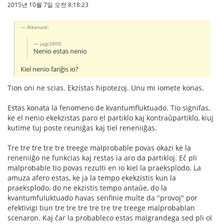
2015년 10월 7일 오전 8:18:23
Alkanadi:
jagr2808:
Nenio estas nenio
Kiel nenio fariĝis io?
Tion oni ne scias. Ekzistas hipotezoj. Unu mi iomete konas.
Estas konata la fenomeno de kvantumfluktuado. Tio signifas,
ke el nenio ekekzistas paro el partiklo kaj kontraŭpartiklo, kiuj
kutime tuj poste reuniĝas kaj tiel reneniiĝas.
Tre tre tre tre tre treege malprobable povas okazi ke la
reneniiĝo ne funkcias kaj restas ia aro da partikloj. Eĉ pli
malprobable tio povas rezulti en io kiel la praeksplodo. La
amuza afero estas, ke ja la tempo ekekzistis kun la
praeksplodo, do ne ekzistis tempo antaŭe, do la
kvantumfuluktuado havas senfinie multe da "provoj" por
efektivigi tiun tre tre tre tre tre tre treege malprobablan
scenaron. Kaj ĉar la probableco estas malgrandega sed pli ol