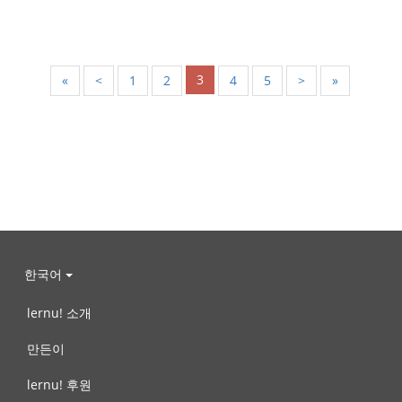
3
«
<
1
2
4
5
>
»
한국어
lernu! 소개
만든이
lernu! 후원