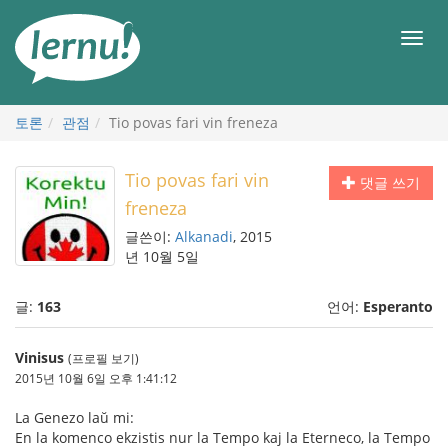
본
문
메
으
뉴
로
토론
관점
Tio povas fari vin freneza
Tio povas fari vin
댓글 쓰기
freneza
글쓴이:
Alkanadi
, 2015
년 10월 5일
글:
163
언어:
Esperanto
Vinisus
(프로필 보기)
2015년 10월 6일 오후 1:41:12
La Genezo laŭ mi:
En la komenco ekzistis nur la Tempo kaj la Eterneco, la Tempo