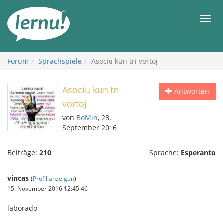
Zum
Inhalt
Men
Forum
Sprachspiele
Asociu kun tri vortoj
Asociu kun tri
Antworten
vortoj
von
BoMin
, 28.
September 2016
Beiträge:
210
Sprache:
Esperanto
vincas
(
Profil anzeigen
)
15. November 2016 12:45:46
laborado