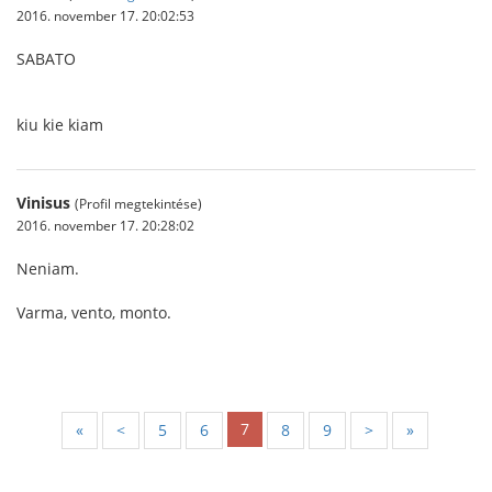
2016. november 17. 20:02:53
SABATO
kiu kie kiam
Vinisus
(Profil megtekintése)
2016. november 17. 20:28:02
Neniam.
Varma, vento, monto.
7
«
<
5
6
8
9
>
»