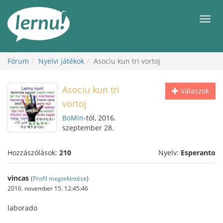
Tartalom
Men
Fórum
Nyelvi játékok
Asociu kun tri vortoj
Asociu kun tri
Válaszok
vortoj
BoMin
-tól, 2016.
szeptember 28.
Hozzászólások:
210
Nyelv:
Esperanto
vincas
(
Profil megtekintése
)
2016. november 15. 12:45:46
laborado