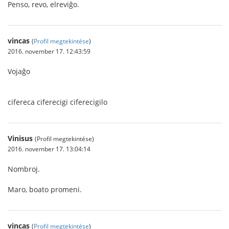
Penso, revo, elreviĝo.
vincas
(
Profil megtekintése
)
2016. november 17. 12:43:59
Vojaĝo
cifereca ciferecigi ciferecigilo
Vinisus
(Profil megtekintése)
2016. november 17. 13:04:14
Nombroj.
Maro, boato promeni.
vincas
(
Profil megtekintése
)