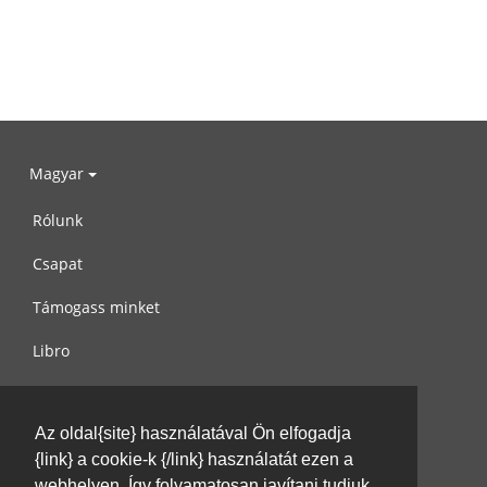
Magyar
Rólunk
Csapat
Támogass minket
Libro
Adatvédelem
Az oldal{site} használatával Ön elfogadja
Használati feltételek
{link} a cookie-k {/link} használatát ezen a
Írj nekünk
webhelyen. Így folyamatosan javítani tudjuk