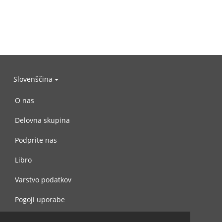
Slovenščina
O nas
Delovna skupina
Podprite nas
Libro
Varstvo podatkov
Pogoji uporabe
Navežite stik z nami