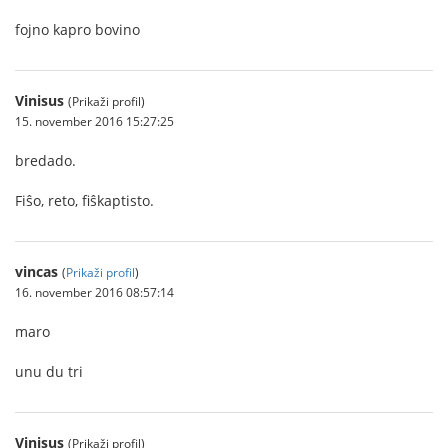
fojno kapro bovino
Vinisus
(Prikaži profil)
15. november 2016 15:27:25
bredado.
Fiŝo, reto, fiŝkaptisto.
vincas
(
Prikaži profil
)
16. november 2016 08:57:14
maro
unu du tri
Vinisus
(Prikaži profil)