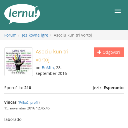
K
vsebini
Meni
Forum
Jezikovne igre
Asociu kun tri vortoj
Asociu kun tri
Odgovori
vortoj
od
BoMin
, 28.
september 2016
Sporočila:
210
Jezik:
Esperanto
vincas
(
Prikaži profil
)
15. november 2016 12:45:46
laborado