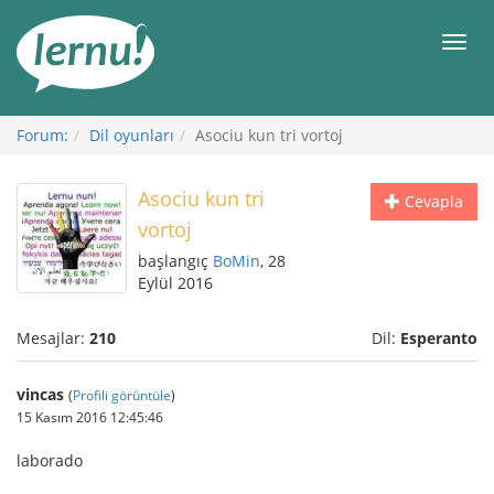
İçerik
Görüntüleme
Men
Forum:
Dil oyunları
Asociu kun tri vortoj
Asociu kun tri
Cevapla
vortoj
başlangıç
BoMin
, 28
Eylül 2016
Mesajlar:
210
Dil:
Esperanto
vincas
(
Profili görüntüle
)
15 Kasım 2016 12:45:46
laborado