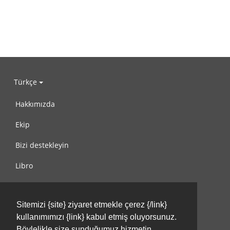
Türkçe
Hakkımızda
Ekip
Bizi destekleyin
Libro
Gizlilik Politikası
Sitemizi {site} ziyaret etmekle çerez {/link}
Kullanım Koşulları
kullanımımızı {link} kabul etmiş oluyorsunuz.
Bize ulaşın
Böylelikle size sunduğumuz hizmetin