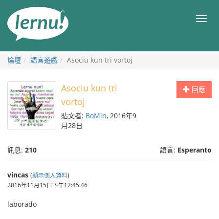
前
往
目
目
錄
錄
論壇
語言遊戲
Asociu kun tri vortoj
Asociu kun tri
回應
vortoj
貼文者:
BoMin
, 2016年9
月28日
訊息:
210
語言:
Esperanto
vincas
(
顯示個人資料
)
2016年11月15日下午12:45:46
laborado