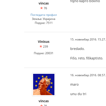
fojno kapro bovino
vincas
76
Погледати профил
Земља: Украјина
Поруке: 7511
15. новембар 2016. 15.27
Vinisus
239
bredado.
Поруке: 20031
Fiŝo, reto, fiŝkaptisto.
16. новембар 2016. 08.57
maro
unu du tri
vincas
76