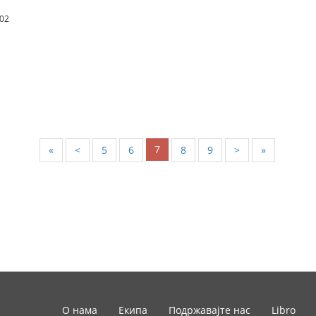
.02
7
«
<
5
6
8
9
>
»
О нама
Екипа
Подржавајте нас
Libro