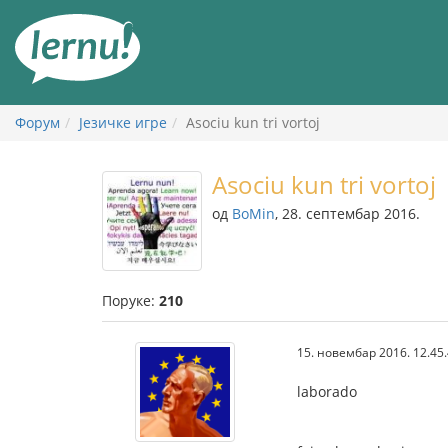
У
садржају
Форум
Језичке игре
Asociu kun tri vortoj
Asociu kun tri vortoj
од
BoMin
, 28. септембар 2016.
Поруке:
210
15. новембар 2016. 12.45
laborado