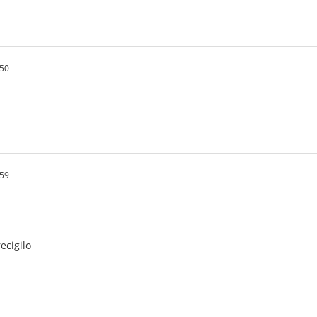
.50
.59
recigilo