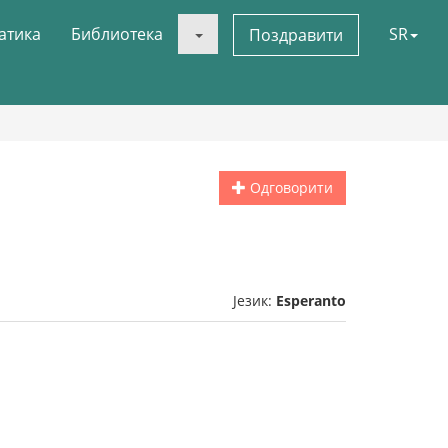
атика
Библиотека
SR
Поздравити
Одговорити
Језик:
Esperanto