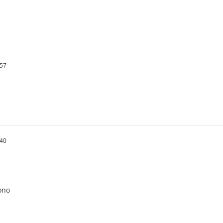
.57
.40
ono