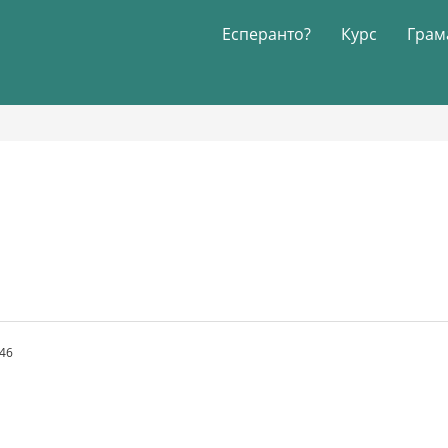
Есперанто?
Курс
Грам
.46