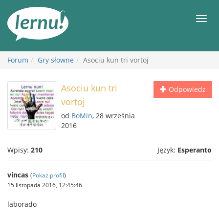
Więcej
Men
Forum
Gry słowne
Asociu kun tri vortoj
Asociu kun tri
Odpowiedz
vortoj
od
BoMin
, 28 września
2016
Wpisy:
210
Język:
Esperanto
vincas
(
Pokaż profil
)
15 listopada 2016, 12:45:46
laborado