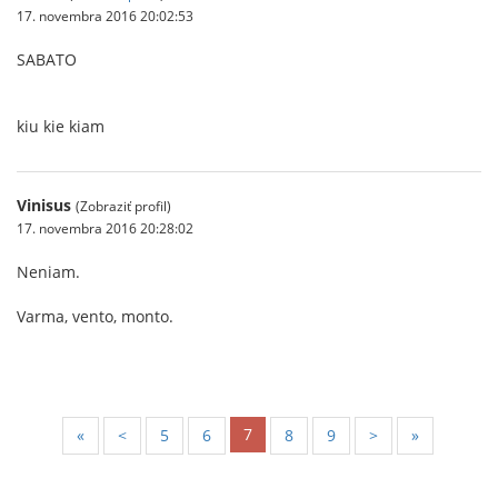
17. novembra 2016 20:02:53
SABATO
kiu kie kiam
Vinisus
(Zobraziť profil)
17. novembra 2016 20:28:02
Neniam.
Varma, vento, monto.
7
«
<
5
6
8
9
>
»