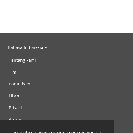
Bahasa Indonesia
Tentang kami
Tim
Bantu kami
Libro
Privasi
Aturan
Hubungi kami
This website uses cookies to ensure you get