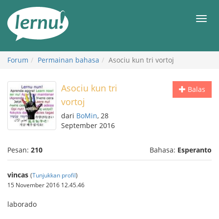
Ke
daftar
Men
isi
Forum
Permainan bahasa
Asociu kun tri vortoj
Asociu kun tri
Balas
vortoj
dari
BoMin
, 28
September 2016
Pesan:
210
Bahasa:
Esperanto
vincas
(
Tunjukkan profil
)
15 November 2016 12.45.46
laborado