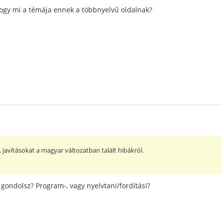
, hogy mi a témája ennek a többnyelvű oldalnak?
 javításokat a magyar változatban talált hibákról.
 gondolsz? Program-, vagy nyelvtani/fordítási?