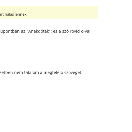
ért hálás lennék.
nüpontban az "Anekdóták": ez a szó rövid o-val
ezetben nem találom a megfelelő szöveget.