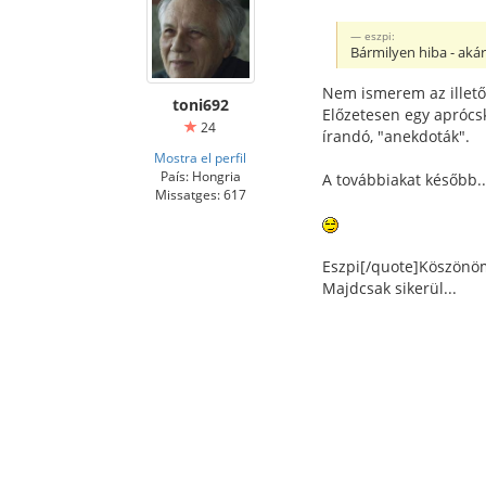
eszpi:
Bármilyen hiba - akár 
Nem ismerem az illető 
toni692
Előzetesen egy aprócsk
24
írandó, "anekdoták".
Mostra el perfil
País: Hongria
A továbbiakat később..
Missatges: 617
Eszpi[/quote]Köszönöm
Majdcsak sikerül...