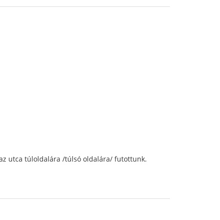
z utca túloldalára /túlsó oldalára/ futottunk.