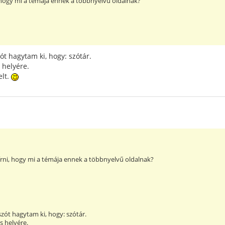
i, hogy mi a témája ennek a többnyelvű oldalnak?
ót hagytam ki, hogy: szótár.
 helyére.
elt.
d írni, hogy mi a témája ennek a többnyelvű oldalnak?
szót hagytam ki, hogy: szótár.
s helyére.