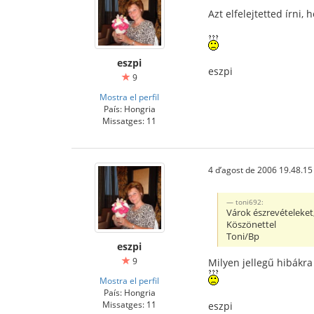
Azt elfelejtetted írni
eszpi
eszpi
9
Mostra el perfil
País: Hongria
Missatges: 11
4 d’agost de 2006 19.48.15
toni692:
Várok észrevételeket,
Köszönettel
Toni/Bp
eszpi
9
Milyen jellegű hibákra
Mostra el perfil
País: Hongria
Missatges: 11
eszpi