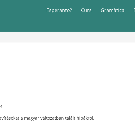
Esperanto?
Curs
Gramàtica
24
avításokat a magyar változatban talált hibákról.