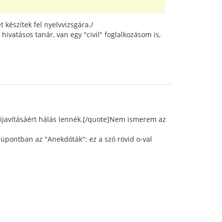
 készítek fel nyelvvizsgára./
ivatásos tanár, van egy "civil" foglalkozásom is,
- kijavításáért hálás lennék.[/quote]Nem ismerem az
nüpontban az "Anekdóták": ez a szó rövid o-val