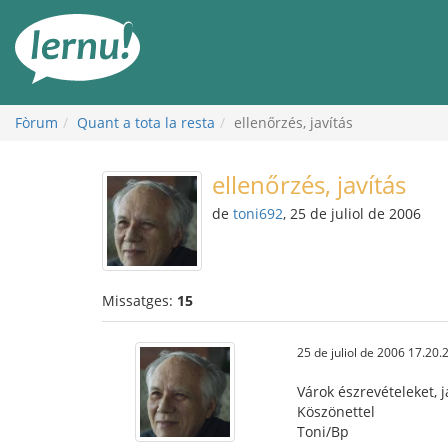
Al
contingut
Fòrum
Quant a tota la resta
ellenőrzés, javítás
ellenőrzés, javítás
de
toni692
, 25 de juliol de 2006
Missatges:
15
25 de juliol de 2006 17.20.
Várok észrevételeket, j
Köszönettel
Toni/Bp