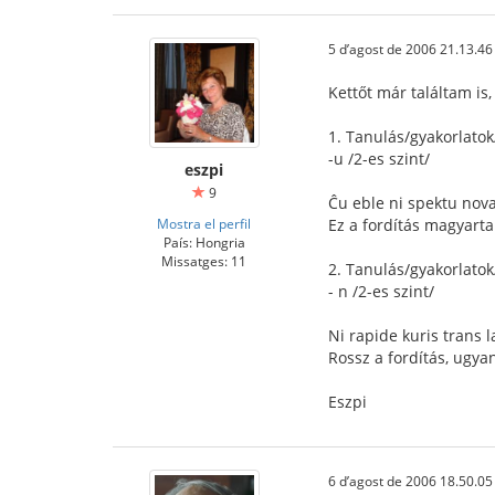
5 d’agost de 2006 21.13.46
Kettőt már találtam is
1. Tanulás/gyakorlato
-u /2-es szint/
eszpi
9
Ĉu eble ni spektu nov
Mostra el perfil
Ez a fordítás magyarta
País: Hongria
Missatges: 11
2. Tanulás/gyakorlato
- n /2-es szint/
Ni rapide kuris trans l
Rossz a fordítás, ugyan
Eszpi
6 d’agost de 2006 18.50.05