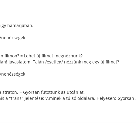
, így hamarjában.
k/nehézségek
an filmon? = Lehet új filmet megnéznünk?
lan! Javaslatom: Talán /esetleg/ nézzünk meg egy új filmet?
k/nehézségek
a straton. = Gyorsan futottunk az utcán át.
is a "trans" jelentése: v.minek a túlsó oldalára. Helyesen: Gyorsan a