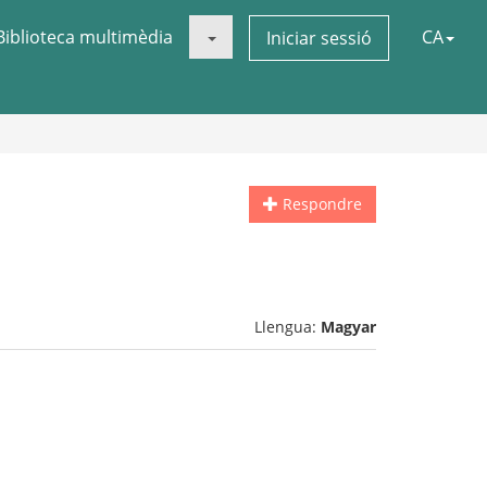
Biblioteca multimèdia
CA
Iniciar sessió
Respondre
Llengua:
Magyar