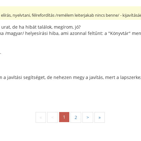
elírás, nyelvtani, félrefordítás /remélem leiterjakab nincs benne/ - kijavításá
urat, de ha hibát találok, megírom, jó?
a /magyar/ helyesírási hiba, ami azonnal feltűnt: a "Könyvtár" me
.
 a javítási segítséget, de nehezen megy a javítás, mert a lapszerk
1
«
<
2
>
»