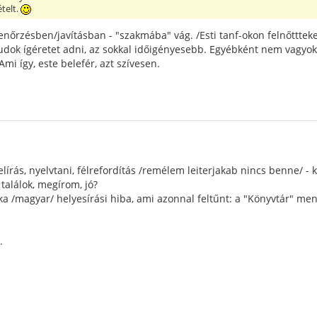
telt.
enőrzésben/javításban - "szakmába" vág. /Esti tanf-okon felnőttteket
dok ígéretet adni, az sokkal időigényesebb. Egyébként nem vagyok h
mi így, este belefér, azt szívesen.
elírás, nyelvtani, félrefordítás /remélem leiterjakab nincs benne/ 
 találok, megírom, jó?
a /magyar/ helyesírási hiba, ami azonnal feltűnt: a "Könyvtár" me
.