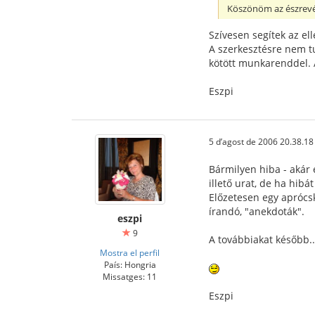
Köszönöm az észrevé
Szívesen segítek az ell
A szerkesztésre nem tu
kötött munkarenddel. A
Eszpi
5 d’agost de 2006 20.38.18
Bármilyen hiba - akár 
illető urat, de ha hibát
Előzetesen egy aprócsk
írandó, "anekdoták".
eszpi
9
A továbbiakat később..
Mostra el perfil
País: Hongria
Missatges: 11
Eszpi