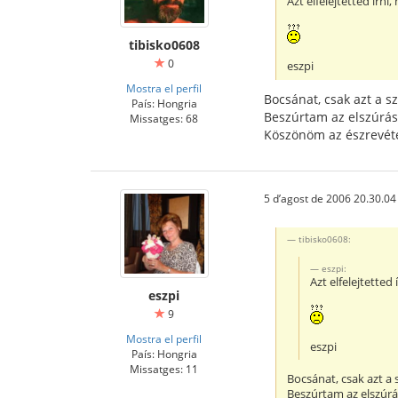
Azt elfelejtetted írn
tibisko0608
0
eszpi
Mostra el perfil
Bocsánat, csak azt a sz
País: Hongria
Beszúrtam az elszúrás
Missatges: 68
Köszönöm az észrevét
5 d’agost de 2006 20.30.04
tibisko0608:
eszpi:
Azt elfelejtette
eszpi
9
Mostra el perfil
eszpi
País: Hongria
Missatges: 11
Bocsánat, csak azt a 
Beszúrtam az elszúrá