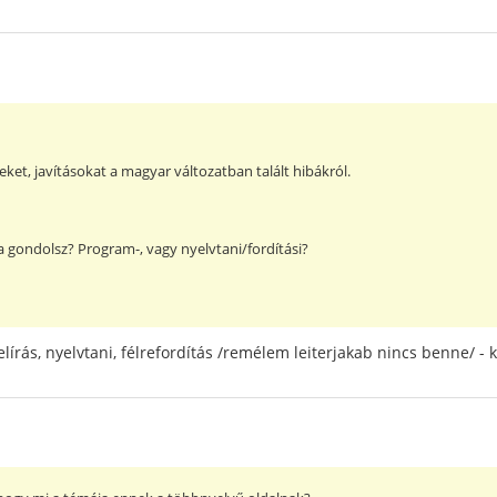
eket, javításokat a magyar változatban talált hibákról.
a gondolsz? Program-, vagy nyelvtani/fordítási?
lírás, nyelvtani, félrefordítás /remélem leiterjakab nincs benne/ - k