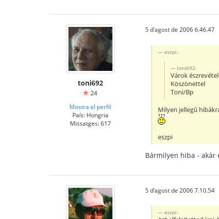
5 d’agost de 2006 6.46.47
eszpi:
toni692:
Várok észrevétel
toni692
Köszönettel
Toni/Bp
24
Mostra el perfil
Milyen jellegű hibákr
País: Hongria
Missatges: 617
eszpi
Bármilyen hiba - akár e
5 d’agost de 2006 7.10.54
eszpi: