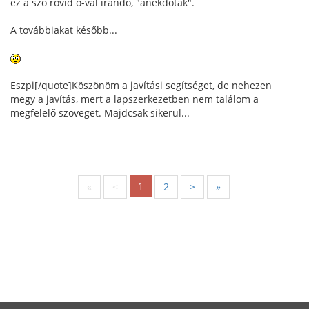
ez a szó rövid o-val írandó, "anekdoták".
A továbbiakat később...
Eszpi[/quote]Köszönöm a javítási segítséget, de nehezen
megy a javítás, mert a lapszerkezetben nem találom a
megfelelő szöveget. Majdcsak sikerül...
1
«
<
2
>
»