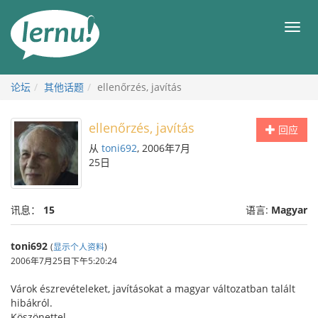
去
目
目
錄
录
頁
论坛
其他话题
ellenőrzés, javítás
ellenőrzés, javítás
回应
从
toni692
, 2006年7月
25日
讯息：
15
语言:
Magyar
toni692
(
显示个人资料
)
2006年7月25日下午5:20:24
Várok észrevételeket, javításokat a magyar változatban talált
hibákról.
Köszönettel