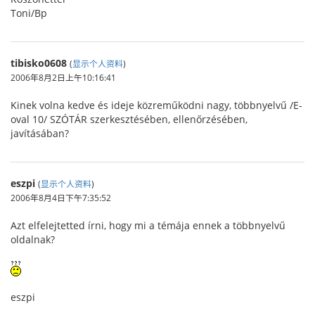
Toni/Bp
tibisko0608
(
显示个人资料
)
2006年8月2日上午10:16:41
Kinek volna kedve és ideje közreműködni nagy, többnyelvű /E-
oval 10/ SZÓTÁR szerkesztésében, ellenőrzésében,
javításában?
eszpi
(
显示个人资料
)
2006年8月4日下午7:35:52
Azt elfelejtetted írni, hogy mi a témája ennek a többnyelvű
oldalnak?
eszpi