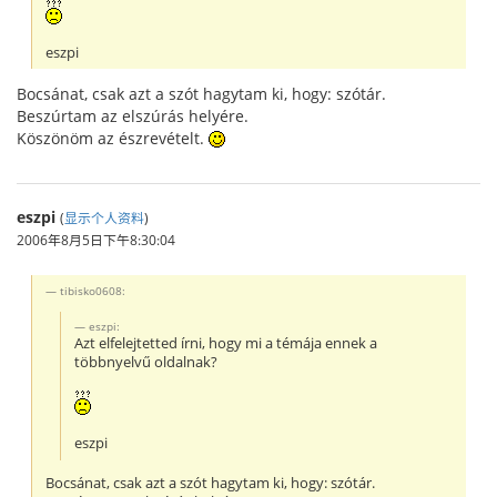
eszpi
Bocsánat, csak azt a szót hagytam ki, hogy: szótár.
Beszúrtam az elszúrás helyére.
Köszönöm az észrevételt.
eszpi
(
显示个人资料
)
2006年8月5日下午8:30:04
tibisko0608:
eszpi:
Azt elfelejtetted írni, hogy mi a témája ennek a
többnyelvű oldalnak?
eszpi
Bocsánat, csak azt a szót hagytam ki, hogy: szótár.