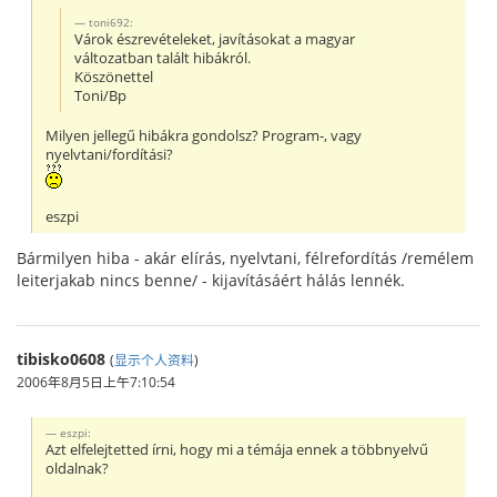
toni692:
Várok észrevételeket, javításokat a magyar
változatban talált hibákról.
Köszönettel
Toni/Bp
Milyen jellegű hibákra gondolsz? Program-, vagy
nyelvtani/fordítási?
eszpi
Bármilyen hiba - akár elírás, nyelvtani, félrefordítás /remélem
leiterjakab nincs benne/ - kijavításáért hálás lennék.
tibisko0608
(
显示个人资料
)
2006年8月5日上午7:10:54
eszpi:
Azt elfelejtetted írni, hogy mi a témája ennek a többnyelvű
oldalnak?