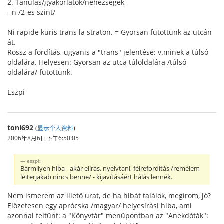
2. Tanulás/gyakorlatok/nehézségek
- n /2-es szint/
Ni rapide kuris trans la straton. = Gyorsan futottunk az utcán
át.
Rossz a fordítás, ugyanis a "trans" jelentése: v.minek a túlsó
oldalára. Helyesen: Gyorsan az utca túloldalára /túlsó
oldalára/ futottunk.
Eszpi
toni692
(
显示个人资料
)
2006年8月6日下午6:50:05
eszpi:
Bármilyen hiba - akár elírás, nyelvtani, félrefordítás /remélem
leiterjakab nincs benne/ - kijavításáért hálás lennék.
Nem ismerem az illető urat, de ha hibát találok, megírom, jó?
Előzetesen egy aprócska /magyar/ helyesírási hiba, ami
azonnal feltűnt: a "Könyvtár" menüpontban az "Anekdóták":