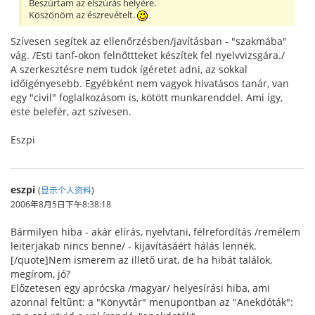
Beszúrtam az elszúrás helyére.
Köszönöm az észrevételt.
Szívesen segítek az ellenőrzésben/javításban - "szakmába"
vág. /Esti tanf-okon felnőttteket készítek fel nyelvvizsgára./
A szerkesztésre nem tudok ígéretet adni, az sokkal
időigényesebb. Egyébként nem vagyok hivatásos tanár, van
egy "civil" foglalkozásom is, kötött munkarenddel. Ami így,
este belefér, azt szívesen.
Eszpi
eszpi
(
显示个人资料
)
2006年8月5日下午8:38:18
Bármilyen hiba - akár elírás, nyelvtani, félrefordítás /remélem
leiterjakab nincs benne/ - kijavításáért hálás lennék.
[/quote]Nem ismerem az illető urat, de ha hibát találok,
megírom, jó?
Előzetesen egy aprócska /magyar/ helyesírási hiba, ami
azonnal feltűnt: a "Könyvtár" menüpontban az "Anekdóták":