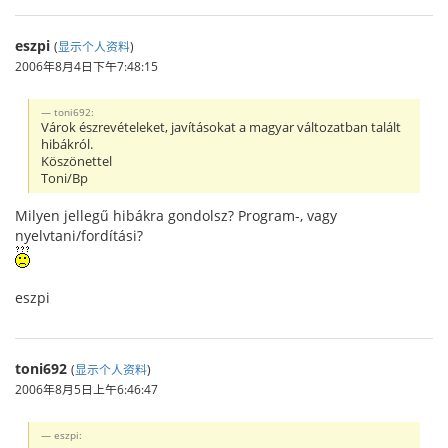
eszpi
(
显示个人资料
)
2006年8月4日下午7:48:15
toni692:
Várok észrevételeket, javításokat a magyar változatban talált
hibákról.
Köszönettel
Toni/Bp
Milyen jellegű hibákra gondolsz? Program-, vagy
nyelvtani/fordítási?
eszpi
toni692
(
显示个人资料
)
2006年8月5日上午6:46:47
eszpi: