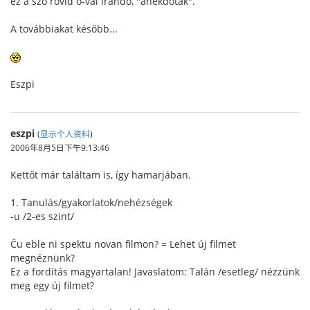
ez a szó rövid o-val írandó, "anekdoták".
A továbbiakat később...
Eszpi
eszpi
(
显示个人资料
)
2006年8月5日下午9:13:46
Kettőt már találtam is, így hamarjában.
1. Tanulás/gyakorlatok/nehézségek
-u /2-es szint/
Ĉu eble ni spektu novan filmon? = Lehet új filmet
megnéznünk?
Ez a fordítás magyartalan! Javaslatom: Talán /esetleg/ nézzünk
meg egy új filmet?