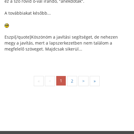
ez a szó rövid o-val írandó, "anekdoták".
A továbbiakat később...
Eszpi[/quote]Köszönöm a javítási segítséget, de nehezen
megy a javítás, mert a lapszerkezetben nem találom a
megfelelő szöveget. Majdcsak sikerül...
1
«
<
2
>
»