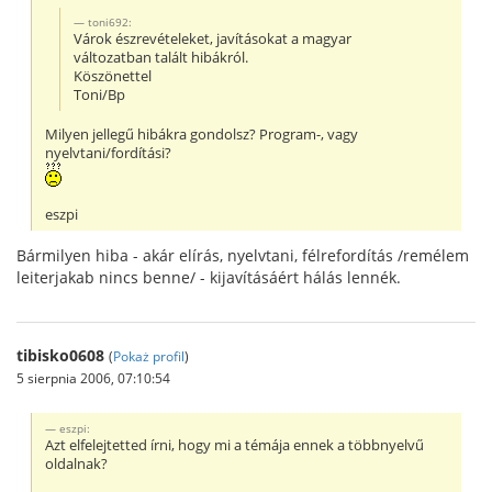
toni692:
Várok észrevételeket, javításokat a magyar
változatban talált hibákról.
Köszönettel
Toni/Bp
Milyen jellegű hibákra gondolsz? Program-, vagy
nyelvtani/fordítási?
eszpi
Bármilyen hiba - akár elírás, nyelvtani, félrefordítás /remélem
leiterjakab nincs benne/ - kijavításáért hálás lennék.
tibisko0608
(
Pokaż profil
)
5 sierpnia 2006, 07:10:54
eszpi:
Azt elfelejtetted írni, hogy mi a témája ennek a többnyelvű
oldalnak?