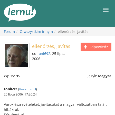
Więcej
Men
Forum
O wszystkim innym
ellenőrzés, javítás
ellenőrzés, javítás
Odpowiedz
od
toni692
, 25 lipca
2006
Wpisy:
15
Język:
Magyar
toni692
(
Pokaż profil
)
25 lipca 2006, 17:20:24
Várok észrevételeket, javításokat a magyar változatban talált
hibákról.
Köszönettel