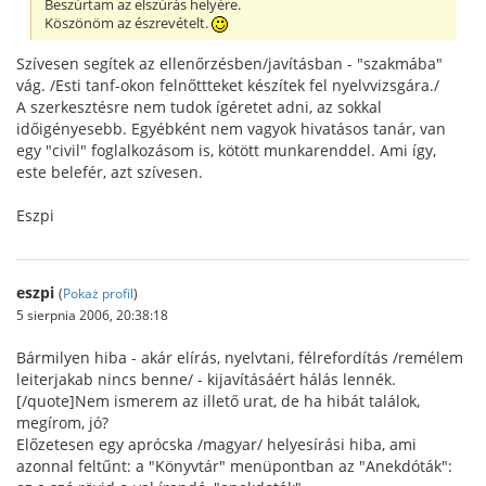
Beszúrtam az elszúrás helyére.
Köszönöm az észrevételt.
Szívesen segítek az ellenőrzésben/javításban - "szakmába"
vág. /Esti tanf-okon felnőttteket készítek fel nyelvvizsgára./
A szerkesztésre nem tudok ígéretet adni, az sokkal
időigényesebb. Egyébként nem vagyok hivatásos tanár, van
egy "civil" foglalkozásom is, kötött munkarenddel. Ami így,
este belefér, azt szívesen.
Eszpi
eszpi
(
Pokaż profil
)
5 sierpnia 2006, 20:38:18
Bármilyen hiba - akár elírás, nyelvtani, félrefordítás /remélem
leiterjakab nincs benne/ - kijavításáért hálás lennék.
[/quote]Nem ismerem az illető urat, de ha hibát találok,
megírom, jó?
Előzetesen egy aprócska /magyar/ helyesírási hiba, ami
azonnal feltűnt: a "Könyvtár" menüpontban az "Anekdóták":