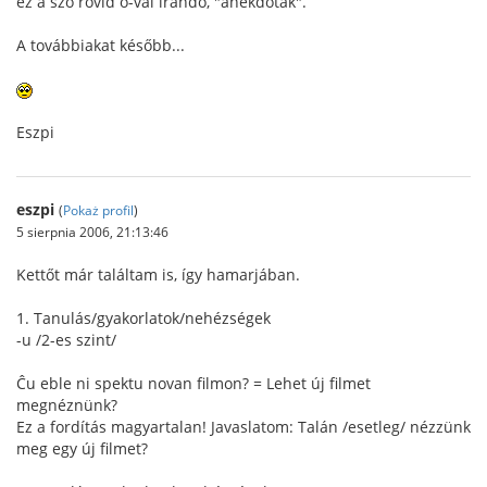
ez a szó rövid o-val írandó, "anekdoták".
A továbbiakat később...
Eszpi
eszpi
(
Pokaż profil
)
5 sierpnia 2006, 21:13:46
Kettőt már találtam is, így hamarjában.
1. Tanulás/gyakorlatok/nehézségek
-u /2-es szint/
Ĉu eble ni spektu novan filmon? = Lehet új filmet
megnéznünk?
Ez a fordítás magyartalan! Javaslatom: Talán /esetleg/ nézzünk
meg egy új filmet?