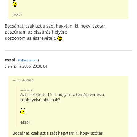
eszpi
Bocsánat, csak azt a szót hagytam ki, hogy: szótár.
Beszúrtam az elszúrás helyére.
Köszönöm az észrevételt.
eszpi
(
Pokaż profil
)
5 sierpnia 2006, 20:30:04
tibisko0608:
eszpi:
Azt elfelejtetted írni, hogy mi a témája ennek a
többnyelvű oldalnak?
eszpi
Bocsánat, csak azt a szót hagytam ki, hogy: szótár.