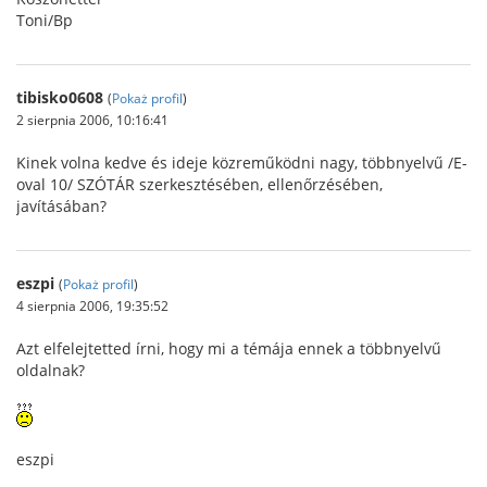
Toni/Bp
tibisko0608
(
Pokaż profil
)
2 sierpnia 2006, 10:16:41
Kinek volna kedve és ideje közreműködni nagy, többnyelvű /E-
oval 10/ SZÓTÁR szerkesztésében, ellenőrzésében,
javításában?
eszpi
(
Pokaż profil
)
4 sierpnia 2006, 19:35:52
Azt elfelejtetted írni, hogy mi a témája ennek a többnyelvű
oldalnak?
eszpi