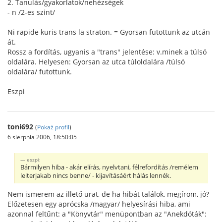
2. Tanulás/gyakorlatok/nehézségek
- n /2-es szint/
Ni rapide kuris trans la straton. = Gyorsan futottunk az utcán
át.
Rossz a fordítás, ugyanis a "trans" jelentése: v.minek a túlsó
oldalára. Helyesen: Gyorsan az utca túloldalára /túlsó
oldalára/ futottunk.
Eszpi
toni692
(
Pokaż profil
)
6 sierpnia 2006, 18:50:05
eszpi:
Bármilyen hiba - akár elírás, nyelvtani, félrefordítás /remélem
leiterjakab nincs benne/ - kijavításáért hálás lennék.
Nem ismerem az illető urat, de ha hibát találok, megírom, jó?
Előzetesen egy aprócska /magyar/ helyesírási hiba, ami
azonnal feltűnt: a "Könyvtár" menüpontban az "Anekdóták":