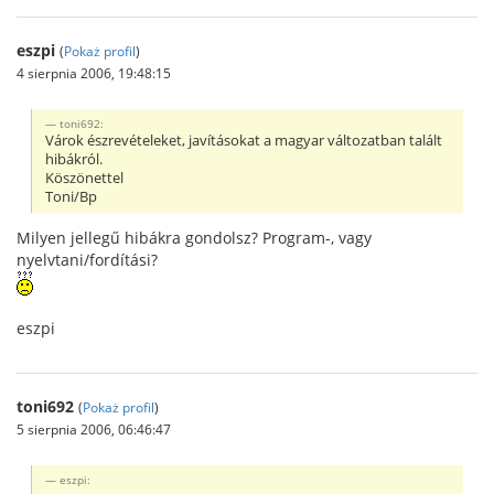
eszpi
(
Pokaż profil
)
4 sierpnia 2006, 19:48:15
toni692:
Várok észrevételeket, javításokat a magyar változatban talált
hibákról.
Köszönettel
Toni/Bp
Milyen jellegű hibákra gondolsz? Program-, vagy
nyelvtani/fordítási?
eszpi
toni692
(
Pokaż profil
)
5 sierpnia 2006, 06:46:47
eszpi: