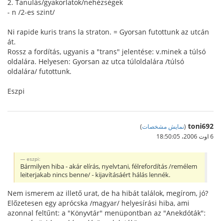
2. Tanulás/gyakorlatok/nehézségek
- n /2-es szint/
Ni rapide kuris trans la straton. = Gyorsan futottunk az utcán
át.
Rossz a fordítás, ugyanis a "trans" jelentése: v.minek a túlsó
oldalára. Helyesen: Gyorsan az utca túloldalára /túlsó
oldalára/ futottunk.
Eszpi
toni692
(
نمایش مشخصات
)
6 اوت 2006،‏ 18:50:05
eszpi:
Bármilyen hiba - akár elírás, nyelvtani, félrefordítás /remélem
leiterjakab nincs benne/ - kijavításáért hálás lennék.
Nem ismerem az illető urat, de ha hibát találok, megírom, jó?
Előzetesen egy aprócska /magyar/ helyesírási hiba, ami
azonnal feltűnt: a "Könyvtár" menüpontban az "Anekdóták":