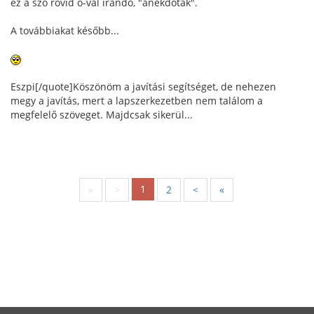
ez a szó rövid o-val írandó, "anekdoták".
A továbbiakat később...
Eszpi[/quote]Köszönöm a javítási segítséget, de nehezen
megy a javítás, mert a lapszerkezetben nem találom a
megfelelő szöveget. Majdcsak sikerül...
1
«
<
2
>
»