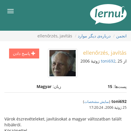
رود
ه
فهرس
حتوا
انجمن
درباره‌ی دیگر موارد
ellenőrzés, javítás
ellenőrzés, javítás
پاسخ دادن
از
, 25 ژوئیهٔ 2006
toni692
پست‌ها:
15
زبان:
Magyar
toni692
(
نمایش مشخصات
)
25 ژوئیهٔ 2006،‏ 17:20:24
Várok észrevételeket, javításokat a magyar változatban talált
hibákról.
Köszönettel