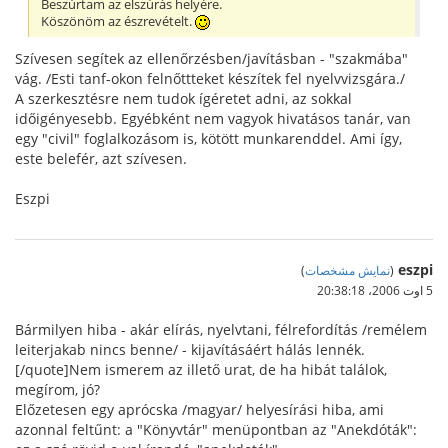
Beszúrtam az elszúrás helyére.
Köszönöm az észrevételt.
Szívesen segítek az ellenőrzésben/javításban - "szakmába"
vág. /Esti tanf-okon felnőttteket készítek fel nyelvvizsgára./
A szerkesztésre nem tudok ígéretet adni, az sokkal
időigényesebb. Egyébként nem vagyok hivatásos tanár, van
egy "civil" foglalkozásom is, kötött munkarenddel. Ami így,
este belefér, azt szívesen.
Eszpi
eszpi
(
نمایش مشخصات
)
5 اوت 2006،‏ 20:38:18
Bármilyen hiba - akár elírás, nyelvtani, félrefordítás /remélem
leiterjakab nincs benne/ - kijavításáért hálás lennék.
[/quote]Nem ismerem az illető urat, de ha hibát találok,
megírom, jó?
Előzetesen egy aprócska /magyar/ helyesírási hiba, ami
azonnal feltűnt: a "Könyvtár" menüpontban az "Anekdóták":