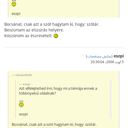
eszpi
Bocsánat, csak azt a szót hagytam ki, hogy: szótár.
Beszúrtam az elszúrás helyére.
Köszönöm az észrevételt.
eszpi
(
نمایش مشخصات
)
5 اوت 2006،‏ 20:30:04
tibisko0608:
eszpi:
Azt elfelejtetted írni, hogy mi a témája ennek a
többnyelvű oldalnak?
eszpi
Bocsánat, csak azt a szót hagytam ki, hogy: szótár.