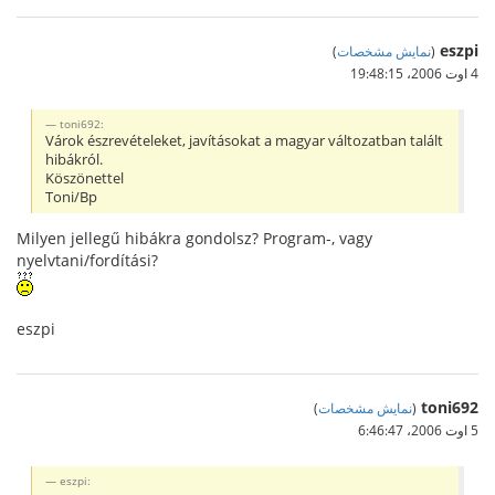
eszpi
(
نمایش مشخصات
)
4 اوت 2006،‏ 19:48:15
toni692:
Várok észrevételeket, javításokat a magyar változatban talált
hibákról.
Köszönettel
Toni/Bp
Milyen jellegű hibákra gondolsz? Program-, vagy
nyelvtani/fordítási?
eszpi
toni692
(
نمایش مشخصات
)
5 اوت 2006،‏ 6:46:47
eszpi: