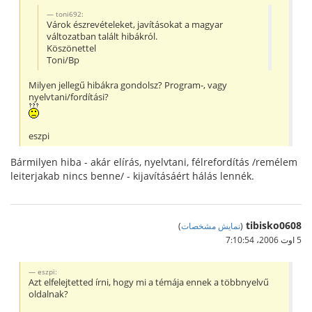
toni692:
Várok észrevételeket, javításokat a magyar
változatban talált hibákról.
Köszönettel
Toni/Bp
Milyen jellegű hibákra gondolsz? Program-, vagy
nyelvtani/fordítási?
eszpi
Bármilyen hiba - akár elírás, nyelvtani, félrefordítás /remélem
leiterjakab nincs benne/ - kijavításáért hálás lennék.
tibisko0608
(
نمایش مشخصات
)
5 اوت 2006،‏ 7:10:54
eszpi:
Azt elfelejtetted írni, hogy mi a témája ennek a többnyelvű
oldalnak?