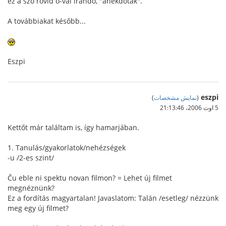
ez a szó rövid o-val írandó, "anekdoták".
A továbbiakat később...
Eszpi
eszpi
(
نمایش مشخصات
)
5 اوت 2006،‏ 21:13:46
Kettőt már találtam is, így hamarjában.
1. Tanulás/gyakorlatok/nehézségek
-u /2-es szint/
Ĉu eble ni spektu novan filmon? = Lehet új filmet
megnéznünk?
Ez a fordítás magyartalan! Javaslatom: Talán /esetleg/ nézzünk
meg egy új filmet?