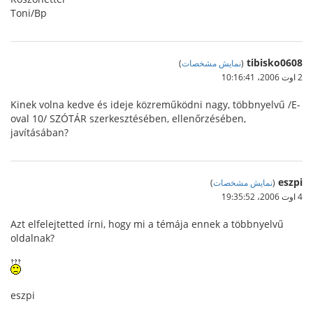
Toni/Bp
tibisko0608
(
نمایش مشخصات
)
2 اوت 2006،‏ 10:16:41
Kinek volna kedve és ideje közreműködni nagy, többnyelvű /E-
oval 10/ SZÓTÁR szerkesztésében, ellenőrzésében,
javításában?
eszpi
(
نمایش مشخصات
)
4 اوت 2006،‏ 19:35:52
Azt elfelejtetted írni, hogy mi a témája ennek a többnyelvű
oldalnak?
eszpi