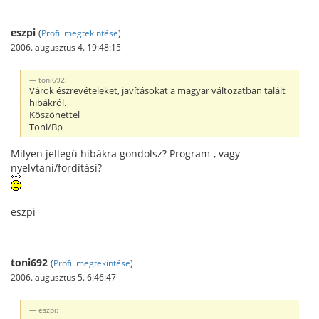
eszpi
(
Profil megtekintése
)
2006. augusztus 4. 19:48:15
toni692:
Várok észrevételeket, javításokat a magyar változatban talált
hibákról.
Köszönettel
Toni/Bp
Milyen jellegű hibákra gondolsz? Program-, vagy
nyelvtani/fordítási?
eszpi
toni692
(
Profil megtekintése
)
2006. augusztus 5. 6:46:47
eszpi: