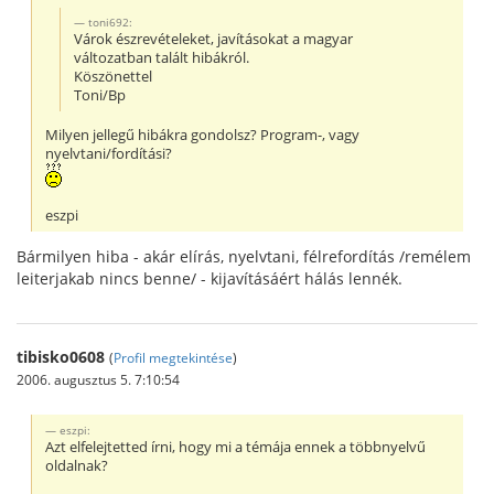
toni692:
Várok észrevételeket, javításokat a magyar
változatban talált hibákról.
Köszönettel
Toni/Bp
Milyen jellegű hibákra gondolsz? Program-, vagy
nyelvtani/fordítási?
eszpi
Bármilyen hiba - akár elírás, nyelvtani, félrefordítás /remélem
leiterjakab nincs benne/ - kijavításáért hálás lennék.
tibisko0608
(
Profil megtekintése
)
2006. augusztus 5. 7:10:54
eszpi:
Azt elfelejtetted írni, hogy mi a témája ennek a többnyelvű
oldalnak?