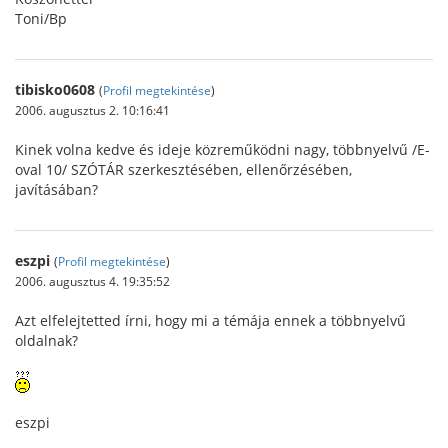
Toni/Bp
tibisko0608
(
Profil megtekintése
)
2006. augusztus 2. 10:16:41
Kinek volna kedve és ideje közreműködni nagy, többnyelvű /E-
oval 10/ SZÓTÁR szerkesztésében, ellenőrzésében,
javításában?
eszpi
(
Profil megtekintése
)
2006. augusztus 4. 19:35:52
Azt elfelejtetted írni, hogy mi a témája ennek a többnyelvű
oldalnak?
eszpi