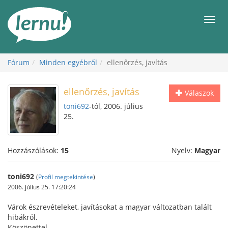
Tartalom
Men
Fórum
Minden egyébről
ellenőrzés, javítás
ellenőrzés, javítás
Válaszok
toni692
-tól, 2006. július
25.
Hozzászólások:
15
Nyelv:
Magyar
toni692
(
Profil megtekintése
)
2006. július 25. 17:20:24
Várok észrevételeket, javításokat a magyar változatban talált
hibákról.
Köszönettel