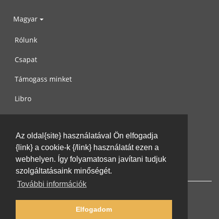
Magyar
Rólunk
Csapat
Támogass minket
Libro
Adatvédelem
Az oldal{site} használatával Ön elfogadja
Használati feltételek
{link} a cookie-k {/link} használatát ezen a
Írj nekünk
webhelyen. Így folyamatosan javítani tudjuk
szolgáltatásaink minőségét.
További információk
Elfogadom