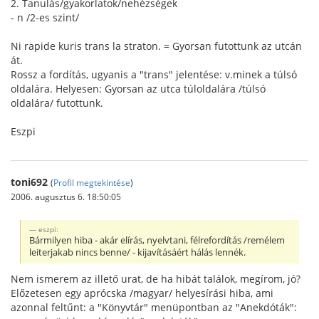
2. Tanulás/gyakorlatok/nehézségek
- n /2-es szint/
Ni rapide kuris trans la straton. = Gyorsan futottunk az utcán
át.
Rossz a fordítás, ugyanis a "trans" jelentése: v.minek a túlsó
oldalára. Helyesen: Gyorsan az utca túloldalára /túlsó
oldalára/ futottunk.
Eszpi
toni692
(
Profil megtekintése
)
2006. augusztus 6. 18:50:05
eszpi:
Bármilyen hiba - akár elírás, nyelvtani, félrefordítás /remélem
leiterjakab nincs benne/ - kijavításáért hálás lennék.
Nem ismerem az illető urat, de ha hibát találok, megírom, jó?
Előzetesen egy aprócska /magyar/ helyesírási hiba, ami
azonnal feltűnt: a "Könyvtár" menüpontban az "Anekdóták":