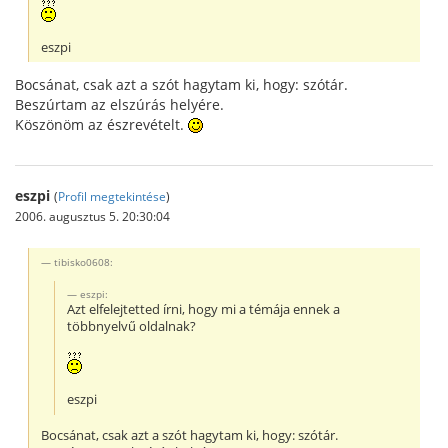
eszpi
Bocsánat, csak azt a szót hagytam ki, hogy: szótár.
Beszúrtam az elszúrás helyére.
Köszönöm az észrevételt.
eszpi
(
Profil megtekintése
)
2006. augusztus 5. 20:30:04
tibisko0608:
eszpi:
Azt elfelejtetted írni, hogy mi a témája ennek a
többnyelvű oldalnak?
eszpi
Bocsánat, csak azt a szót hagytam ki, hogy: szótár.