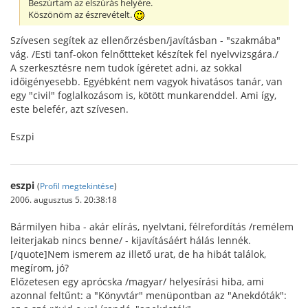
Beszúrtam az elszúrás helyére.
Köszönöm az észrevételt.
Szívesen segítek az ellenőrzésben/javításban - "szakmába"
vág. /Esti tanf-okon felnőttteket készítek fel nyelvvizsgára./
A szerkesztésre nem tudok ígéretet adni, az sokkal
időigényesebb. Egyébként nem vagyok hivatásos tanár, van
egy "civil" foglalkozásom is, kötött munkarenddel. Ami így,
este belefér, azt szívesen.
Eszpi
eszpi
(
Profil megtekintése
)
2006. augusztus 5. 20:38:18
Bármilyen hiba - akár elírás, nyelvtani, félrefordítás /remélem
leiterjakab nincs benne/ - kijavításáért hálás lennék.
[/quote]Nem ismerem az illető urat, de ha hibát találok,
megírom, jó?
Előzetesen egy aprócska /magyar/ helyesírási hiba, ami
azonnal feltűnt: a "Könyvtár" menüpontban az "Anekdóták":