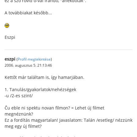
ez a szó rövid o-val írandó, "anekdoták".
A továbbiakat később...
Eszpi
eszpi
(
Profil megtekintése
)
2006. augusztus 5. 21:13:46
Kettőt már találtam is, így hamarjában.
1. Tanulás/gyakorlatok/nehézségek
-u /2-es szint/
Ĉu eble ni spektu novan filmon? = Lehet új filmet
megnéznünk?
Ez a fordítás magyartalan! Javaslatom: Talán /esetleg/ nézzünk
meg egy új filmet?