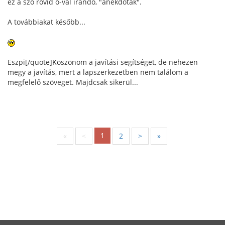
ez a szó rövid o-val írandó, "anekdoták".
A továbbiakat később...
Eszpi[/quote]Köszönöm a javítási segítséget, de nehezen
megy a javítás, mert a lapszerkezetben nem találom a
megfelelő szöveget. Majdcsak sikerül...
1
«
<
2
>
»