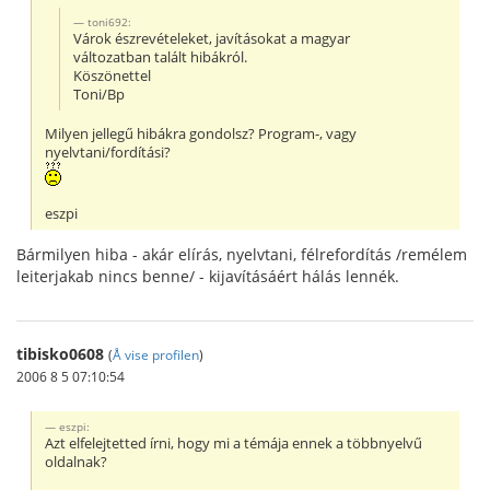
toni692:
Várok észrevételeket, javításokat a magyar
változatban talált hibákról.
Köszönettel
Toni/Bp
Milyen jellegű hibákra gondolsz? Program-, vagy
nyelvtani/fordítási?
eszpi
Bármilyen hiba - akár elírás, nyelvtani, félrefordítás /remélem
leiterjakab nincs benne/ - kijavításáért hálás lennék.
tibisko0608
(
Å vise profilen
)
2006 8 5 07:10:54
eszpi:
Azt elfelejtetted írni, hogy mi a témája ennek a többnyelvű
oldalnak?