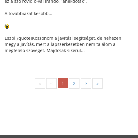
ez a szó rövid o-val írandó, "anekdoták".
A továbbiakat később...
Eszpi[/quote]Köszönöm a javítási segítséget, de nehezen
megy a javítás, mert a lapszerkezetben nem találom a
megfelelő szöveget. Majdcsak sikerül...
1
«
<
2
>
»