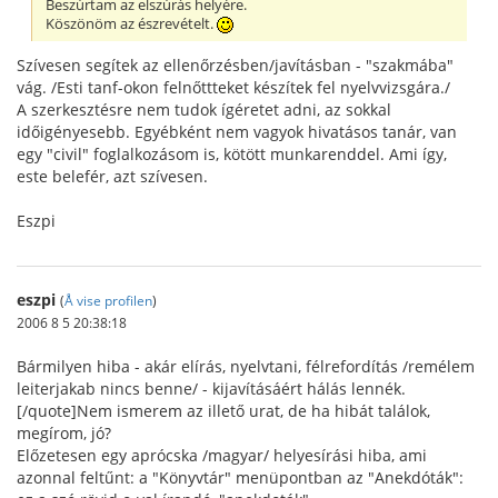
Beszúrtam az elszúrás helyére.
Köszönöm az észrevételt.
Szívesen segítek az ellenőrzésben/javításban - "szakmába"
vág. /Esti tanf-okon felnőttteket készítek fel nyelvvizsgára./
A szerkesztésre nem tudok ígéretet adni, az sokkal
időigényesebb. Egyébként nem vagyok hivatásos tanár, van
egy "civil" foglalkozásom is, kötött munkarenddel. Ami így,
este belefér, azt szívesen.
Eszpi
eszpi
(
Å vise profilen
)
2006 8 5 20:38:18
Bármilyen hiba - akár elírás, nyelvtani, félrefordítás /remélem
leiterjakab nincs benne/ - kijavításáért hálás lennék.
[/quote]Nem ismerem az illető urat, de ha hibát találok,
megírom, jó?
Előzetesen egy aprócska /magyar/ helyesírási hiba, ami
azonnal feltűnt: a "Könyvtár" menüpontban az "Anekdóták":