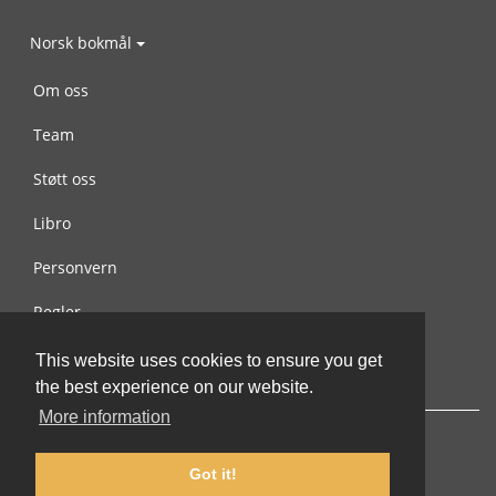
Norsk bokmål
Om oss
Team
Støtt oss
Libro
Personvern
Regler
Kontakt oss
This website uses cookies to ensure you get
the best experience on our website.
More information
Got it!