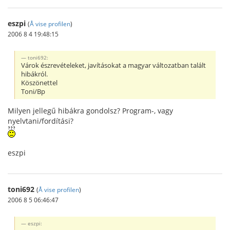
eszpi
(
Å vise profilen
)
2006 8 4 19:48:15
toni692:
Várok észrevételeket, javításokat a magyar változatban talált
hibákról.
Köszönettel
Toni/Bp
Milyen jellegű hibákra gondolsz? Program-, vagy
nyelvtani/fordítási?
eszpi
toni692
(
Å vise profilen
)
2006 8 5 06:46:47
eszpi: