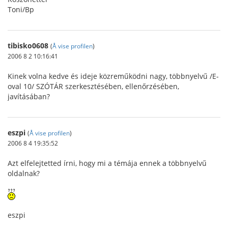
Toni/Bp
tibisko0608
(
Å vise profilen
)
2006 8 2 10:16:41
Kinek volna kedve és ideje közreműködni nagy, többnyelvű /E-
oval 10/ SZÓTÁR szerkesztésében, ellenőrzésében,
javításában?
eszpi
(
Å vise profilen
)
2006 8 4 19:35:52
Azt elfelejtetted írni, hogy mi a témája ennek a többnyelvű
oldalnak?
eszpi