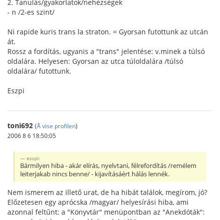
2. Tanulás/gyakorlatok/nehézségek
- n /2-es szint/
Ni rapide kuris trans la straton. = Gyorsan futottunk az utcán
át.
Rossz a fordítás, ugyanis a "trans" jelentése: v.minek a túlsó
oldalára. Helyesen: Gyorsan az utca túloldalára /túlsó
oldalára/ futottunk.
Eszpi
toni692
(
Å vise profilen
)
2006 8 6 18:50:05
eszpi:
Bármilyen hiba - akár elírás, nyelvtani, félrefordítás /remélem
leiterjakab nincs benne/ - kijavításáért hálás lennék.
Nem ismerem az illető urat, de ha hibát találok, megírom, jó?
Előzetesen egy aprócska /magyar/ helyesírási hiba, ami
azonnal feltűnt: a "Könyvtár" menüpontban az "Anekdóták":