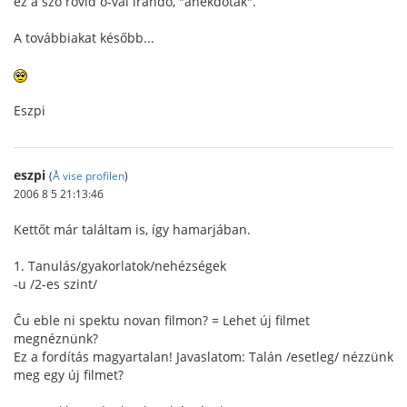
ez a szó rövid o-val írandó, "anekdoták".
A továbbiakat később...
Eszpi
eszpi
(
Å vise profilen
)
2006 8 5 21:13:46
Kettőt már találtam is, így hamarjában.
1. Tanulás/gyakorlatok/nehézségek
-u /2-es szint/
Ĉu eble ni spektu novan filmon? = Lehet új filmet
megnéznünk?
Ez a fordítás magyartalan! Javaslatom: Talán /esetleg/ nézzünk
meg egy új filmet?