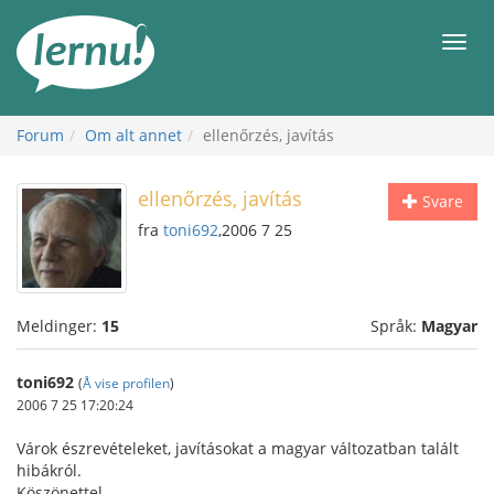
Til
innholdet
Meny
Forum
Om alt annet
ellenőrzés, javítás
ellenőrzés, javítás
Svare
fra
toni692
,2006 7 25
Meldinger:
15
Språk:
Magyar
toni692
(
Å vise profilen
)
2006 7 25 17:20:24
Várok észrevételeket, javításokat a magyar változatban talált
hibákról.
Köszönettel