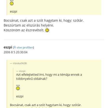
eszpi
Bocsánat, csak azt a szót hagytam ki, hogy: szótár.
Beszúrtam az elszúrás helyére.
Köszönöm az észrevételt.
eszpi
(
Å vise profilen
)
2006 8 5 20:30:04
tibisko0608:
eszpi:
Azt elfelejtetted írni, hogy mi a témája ennek a
többnyelvű oldalnak?
eszpi
Bocsánat, csak azt a szót hagytam ki, hogy: szótár.