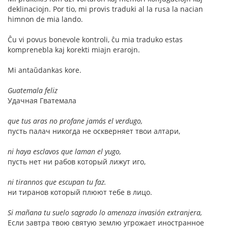
deklinaciojn. Por tio, mi provis traduki al la rusa la nacian
himnon de mia lando.
Ĉu vi povus bonevole kontroli, ĉu mia traduko estas
komprenebla kaj korekti miajn erarojn.
Mi antaŭdankas kore.
Guatemala feliz
Удачная Гватемала
que tus aras no profane jamás el verdugo,
пусть палач никогда не оскверняет твои алтари,
ni haya esclavos que laman el yugo,
пусть нет ни рабов который лижут иго,
ni tirannos que escupan tu faz.
ни тиранов который плюют тебе в лицо.
Si mañana tu suelo sagrado lo amenaza invasión extranjera,
Если завтра твою святую землю угрожает иностранное