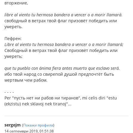
вторжение,
libre al viento tu hermosa bandera a vencer o a morir llamará.
свободный в ветрах твой флаг призовёт победить или
умереть.
Пефрен:
Libre al viento tu hermosa bandera a vencer o a morir llamará;
Свободный в ветрах твой флаг призовёт победить или
умереть;
que tu pueblo con ánima fiera antes muerto que esclavo será.
ибо твой народ со свирепой душой предпочтёт быть
мертвым чем рабом.
- - - -
Per "пусть нет ни рабов ни тиранов", mi celis diri "estu
(ekzistu) nek sklavoj nek tiranoj"...
sergejm
(
Покажи профила
)
14 септември 2019, 01:51:38