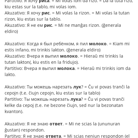
Partitivo: Я хочу
риса
. = Mi volas iom da rizo. = Da la tuta rizo,
kiu estas sur la tablo, mi volas iom.
Akuzativo: Я хочу
рис
. = Mi volas la rizon. = Mi volas la tutan
rizon, kiu estas sur la tablo.
Akuzativo: Я не ем
рис
. = Mi ne manĝas rizon. (ĝenerala
eldiro)
Akuzativo: Когда я был ребёнком, я пил
молоко
. = Kiam mi
estis infano, mi trinkis lakton. (ĝenerala eldiro)
Akuzativo: Вчера я выпил
молоко
. = Hieraŭ mi trinkis la
tutan lakton(, kiu estis en la fridujo).
Partitivo: Вчера я выпил
молока
. = Hieraŭ mi trinkis iom da
lakto.
Akuzativo: Ты можешь нарезать
лук
? = Ĉu vi povas tranĉi la
cepojn (t.e. ĉiujn cepojn, kiu estas sur la tablo)
Partitivo: Ты можешь нарезать
лука
? = Ĉu vi povas tranĉi
kelke da cepoj (t.e. ne bezone ĉiujn, sed nur la bezonatan
kvanton).
Akuzativo: Я не знаю
ответ
. = Mi ne scias la (ununuran
ĝustan) respondon.
Partitvo: Я не знаю
ответа
. = Mi scias neniun respondon (el