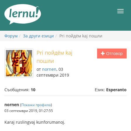
Към
съдържанието
Мен
Форум
За други езици
Pri пойдём kaj пошли
Pri пойдём kaj
Отговор
пошли
от
nornen
, 03
септември 2019
Съобщения:
10
Език:
Esperanto
nornen
(
Покажи профила
)
03 септември 2019, 01:27:55
Karaj ruslingvaj kunforumanoj.