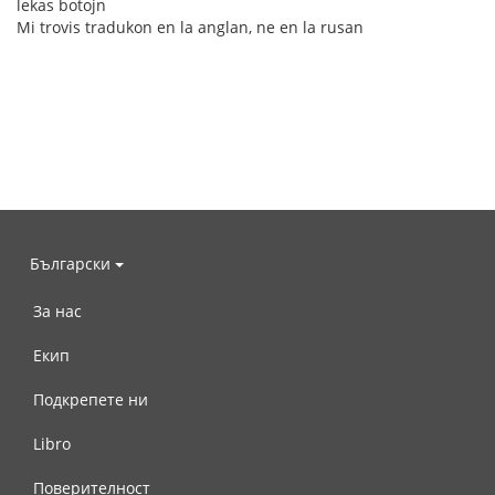
lekas botojn
Mi trovis tradukon en la anglan, ne en la rusan
Български
За нас
Екип
Подкрепете ни
Libro
Поверителност