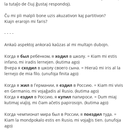
la tutaĵo de ĉiuj ĝustaj respondoj).
Ĉu mi pli malpli bone uzis akuzativon kaj partitivon?
Kiajn erarojn mi faris?
- - - -
Ankaŭ aspektoj ankoraŭ kaŭzas al mi multajn dubojn.
Когда я
был
ребёнком, я
ходил
в школу. = Kiam mi estis
infano, mi iradis lernejen. (kutima ago)
Вчера я
сходил
в школу своего сына. = Hieraŭ mi iris al la
lernejo de mia filo. (unufoja finita ago)
Когда я
жил
в Германии, я
ездил
в Россию. = Kiam mi vivis
en Germanio, mi vojaĝadis al Rusio. (kutima ago)
Когда я
ездил
в Россию, я
купил
папироси. = Dum miaj
kutimaj viaĵoj, mi ĉiam aĉetis papirosojn. (kutima ago)
Когда чемпионат мира был в России, я
поездил
туда. =
Kiam la mondpokalo estis en Rusio, mi vojaĝis tien. (unufoja
ago)