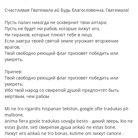
Счастливая Гватемала aŭ Будь благословенна, Гватемала!
Пусть палач никогда не осквернит твои алтари,
Пусть не будет ни рабов, которые лижут иго,
Ни тиранов, которые плюют тебе в лицо.
Если завтра твоей святой земле угрожает вторжение
врагов,
Твой свободно реющий флаг призовёт победить или
умереть.
Припев:
Твой свободно реющий флаг призовёт победить или
умереть;
Ибо твой народ со свирепой душой предпочтёт быть
мертвым, чем рабом.
Mi ne tro rigardis hispanan tekston, google ofte tradukas pli
malbone.
ánima fiera goole tradukas sovaĝa besto - дикий зверь, kio ne
estas ĝuste, sed свирепая душа ankaŭ ne estas bone.
Лижут иго ankaŭ ne tro bonas, kutime oni лижут сапоги -