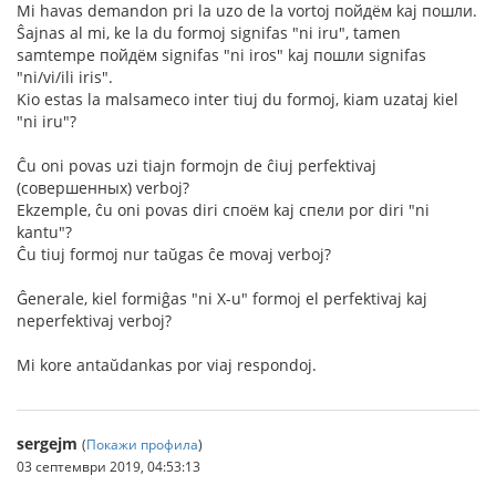
Mi havas demandon pri la uzo de la vortoj пойдём kaj пошли.
Ŝajnas al mi, ke la du formoj signifas "ni iru", tamen
samtempe пойдём signifas "ni iros" kaj пошли signifas
"ni/vi/ili iris".
Kio estas la malsameco inter tiuj du formoj, kiam uzataj kiel
"ni iru"?
Ĉu oni povas uzi tiajn formojn de ĉiuj perfektivaj
(совершенных) verboj?
Ekzemple, ĉu oni povas diri споём kaj спели por diri "ni
kantu"?
Ĉu tiuj formoj nur taŭgas ĉe movaj verboj?
Ĝenerale, kiel formiĝas "ni X-u" formoj el perfektivaj kaj
neperfektivaj verboj?
Mi kore antaŭdankas por viaj respondoj.
sergejm
(
Покажи профила
)
03 септември 2019, 04:53:13