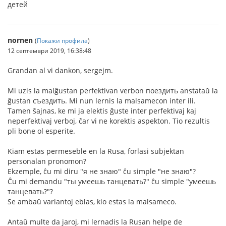
детей
nornen
(
Покажи профила
)
12 септември 2019, 16:38:48
Grandan al vi dankon, sergejm.
Mi uzis la malĝustan perfektivan verbon поездить anstataŭ la
ĝustan съездить. Mi nun lernis la malsamecon inter ili.
Tamen ŝajnas, ke mi ja elektis ĝuste inter perfektivaj kaj
neperfektivaj verboj, ĉar vi ne korektis aspekton. Tio rezultis
pli bone ol esperite.
Kiam estas permeseble en la Rusa, forlasi subjektan
personalan pronomon?
Ekzemple, ĉu mi diru "я не знаю" ĉu simple "не знаю"?
Ĉu mi demandu "ты умеешь танцевать?" ĉu simple "умеешь
танцевать?"?
Se ambaŭ variantoj eblas, kio estas la malsameco.
Antaŭ multe da jaroj, mi lernadis la Rusan helpe de