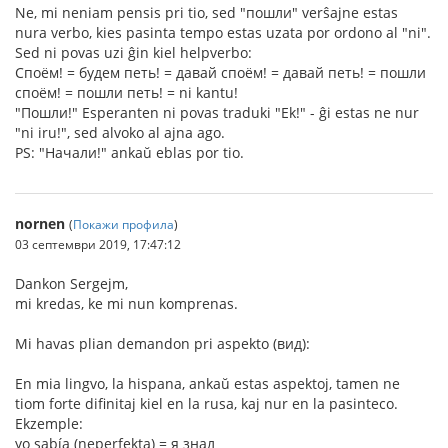
Ne, mi neniam pensis pri tio, sed "пошли" verŝajne estas
nura verbo, kies pasinta tempo estas uzata por ordono al "ni".
Sed ni povas uzi ĝin kiel helpverbo:
Споём! = будем петь! = давай споём! = давай петь! = пошли
споём! = пошли петь! = ni kantu!
"Пошли!" Esperanten ni povas traduki "Ek!" - ĝi estas ne nur
"ni iru!", sed alvoko al ajna ago.
PS: "Начали!" ankaŭ eblas por tio.
nornen
(
Покажи профила
)
03 септември 2019, 17:47:12
Dankon Sergejm,
mi kredas, ke mi nun komprenas.
Mi havas plian demandon pri aspekto (вид):
En mia lingvo, la hispana, ankaŭ estas aspektoj, tamen ne
tiom forte difinitaj kiel en la rusa, kaj nur en la pasinteco.
Ekzemple:
yo sabía (neperfekta) = я знал