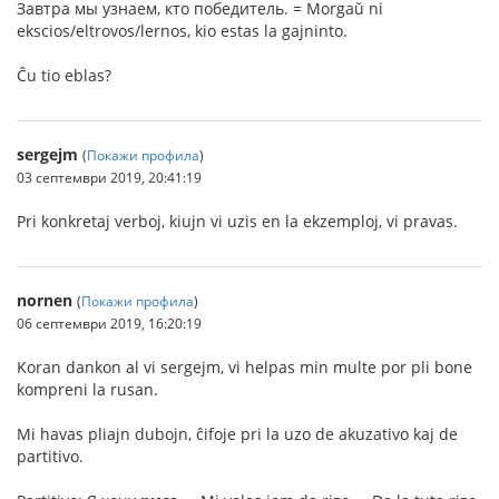
Завтра мы узнаем, кто победитель. = Morgaŭ ni
ekscios/eltrovos/lernos, kio estas la gajninto.
Ĉu tio eblas?
sergejm
(
Покажи профила
)
03 септември 2019, 20:41:19
Pri konkretaj verboj, kiujn vi uzis en la ekzemploj, vi pravas.
nornen
(
Покажи профила
)
06 септември 2019, 16:20:19
Koran dankon al vi sergejm, vi helpas min multe por pli bone
kompreni la rusan.
Mi havas pliajn dubojn, ĉifoje pri la uzo de akuzativo kaj de
partitivo.