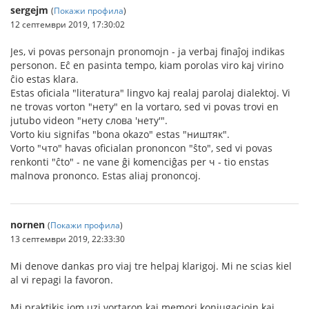
sergejm
(
Покажи профила
)
12 септември 2019, 17:30:02
Jes, vi povas personajn pronomojn - ja verbaj finaĵoj indikas
personon. Eĉ en pasinta tempo, kiam porolas viro kaj virino
ĉio estas klara.
Estas oficiala "literatura" lingvo kaj realaj parolaj dialektoj. Vi
ne trovas vorton "нету" en la vortaro, sed vi povas trovi en
jutubo videon "нету слова 'нету'".
Vorto kiu signifas "bona okazo" estas "ништяк".
Vorto "что" havas oficialan prononcon "ŝto", sed vi povas
renkonti "ĉto" - ne vane ĝi komenciĝas per ч - tio enstas
malnova prononco. Estas aliaj prononcoj.
nornen
(
Покажи профила
)
13 септември 2019, 22:33:30
Mi denove dankas pro viaj tre helpaj klarigoj. Mi ne scias kiel
al vi repagi la favoron.
Mi praktikis iom uzi vortaron kaj memori konjugaciojn kaj