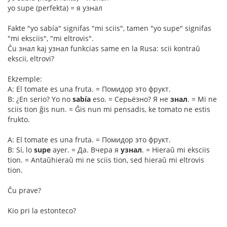
yo supe (perfekta) = я узнал
Fakte "yo sabía" signifas "mi sciis", tamen "yo supe" signifas
"mi eksciis", "mi eltrovis".
Ĉu знал kaj узнал funkcias same en la Rusa: scii kontraŭ
ekscii, eltrovi?
Ekzemple:
A: El tomate es una fruta. = Помидор это фрукт.
B: ¿En serio? Yo no
sabía
eso. = Серьёзно? Я не
знал
. = Mi ne
sciis tion ĝis nun. = Ĝis nun mi pensadis, ke tomato ne estis
frukto.
A: El tomate es una fruta. = Помидор это фрукт.
B: Sí, lo
supe
ayer. = Да. Вчера я
узнал
. = Hieraŭ mi eksciis
tion. = Antaŭhieraŭ mi ne sciis tion, sed hieraŭ mi eltrovis
tion.
Ĉu prave?
Kio pri la estonteco?