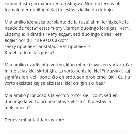
kunmilitiisto germandevena ruslingva. Nun mi lernas pli
formale per duolingo. Kaj tio estigas kelke da dubojn.
Mia amiko (denaska parolanto de la rusa) al mi lernigis, ke la
neado de "есть" estas "нету", tamen duolingo lernigas "нет".
Ekzemple: li diradis "нету воды", sed duolingo diras "нет
воды" por diri "ne estas akvo"?
"нету проблем" anstataŭ "нет проблем"?
Kiu el la du estas ĝusta?
Mia amiko uzadis ofte vorton, kiun mi ne trovas en vortaro, ĉar
mi ne scias kiel skribi ĝin. La vorto sonis iel kiel "нишчяк", kaj
signifas ion kiel "bone, ĉio en ordo, sen problemo, OK". Ĉu tiu
vorto ekzistas kaj se ekzistas, kiel oni ĝin skribas?
Mia amiko pronocadis la vorton "что" kiel "ĉoŭ", sed en
duolingo la vorto prononcatas kiel "ŝto". Kio estas la
malsameco?
Denove mi antaŭdankas kore.