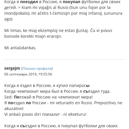
Когда я
поездил
в Россию, я
покупал
футболки для своих
детей. = Kiam mi vojaĝis al Rusio (tiun unu fojon por la
mondpokalo), mi aĉetis t-ĉemizojn por miaj infanoj. (ununura
ago)
Mi timas, ke miaj ekzemploj ne estas ĝustaj. Ĉu vi povus
bonvole korekti miajn erarojn.
Mi antaŭdankas.
sergejm
(
Покажи профила
)
06 септември 2019, 19:55:56
Когда я ездил в Россию, я купил папирос
ы
Когда чемпионат мира был в России, я
съ
ездил туда.
Sed:
По
езжай в Россию на чемпионат мира!
Я
по
ездил
по
России - mi veturadis en Rusio. Prepozitivo, ne
akuzativo!
Vi ankaŭ povas diri поехали! - ni ekveturu!
Kогда я
съ
ездил в Россию, я покупал футболки для своих