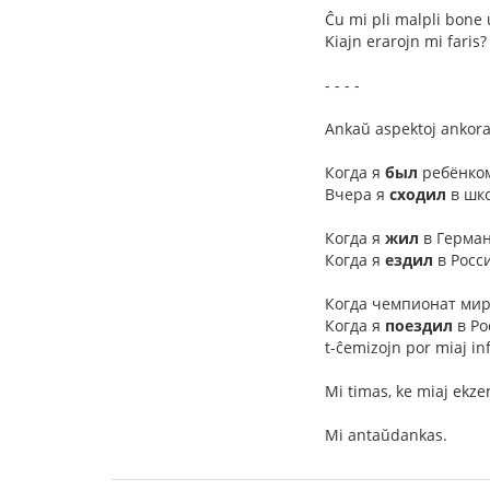
Ĉu mi pli malpli bone 
Kiajn erarojn mi faris?
- - - -
Ankaŭ aspektoj ankora
Когда я
был
ребёнком
Вчера я
сходил
в школ
Когда я
жил
в Герман
Когда я
ездил
в Росс
Когда чемпионат мир
Когда я
поездил
в Ро
t-ĉemizojn por miaj in
Mi timas, ke miaj ekze
Mi antaŭdankas.