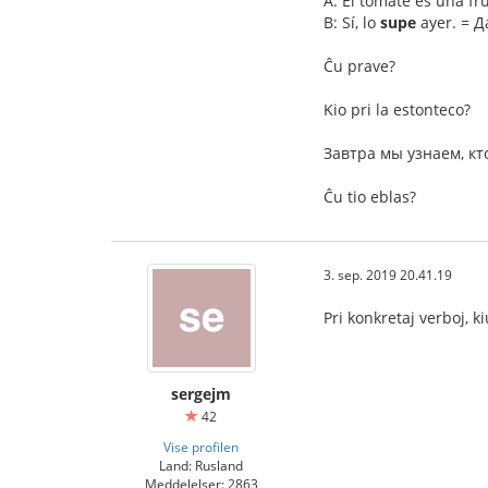
A: El tomate es una fr
B: Sí, lo
supe
ayer. = Д
Ĉu prave?
Kio pri la estonteco?
Завтра мы узнаем, кто 
Ĉu tio eblas?
3. sep. 2019 20.41.19
Pri konkretaj verboj, ki
sergejm
42
Vise profilen
Land: Rusland
Meddelelser: 2863