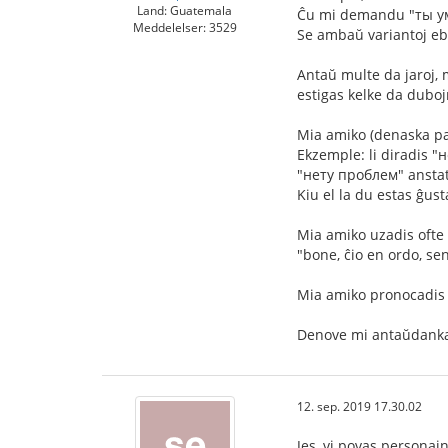
Land: Guatemala
Ĉu mi demandu "ты у
Meddelelser: 3529
Se ambaŭ variantoj ebl
Antaŭ multe da jaroj, 
estigas kelke da duboj
Mia amiko (denaska par
Ekzemple: li diradis "
"нету проблем" ansta
Kiu el la du estas ĝust
Mia amiko uzadis ofte v
"bone, ĉio en ordo, sen
Mia amiko pronocadis l
Denove mi antaŭdanka
12. sep. 2019 17.30.02
Jes, vi povas personajn