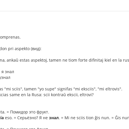
 komprenas.
on pri aspekto (вид):
na, ankaŭ estas aspektoj, tamen ne tiom forte difinitaj kiel en la rus
= я знал
 узнал
as "mi sciis", tamen "yo supe" signifas "mi eksciis", "mi eltrovis".
ias same en la Rusa: scii kontraŭ ekscii, eltrovi?
uta. = Помидор это фрукт.
ía
eso. = Серьёзно? Я не
знал
. = Mi ne sciis tion ĝis nun. = Ĝis n