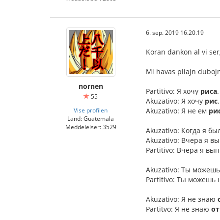
6. sep. 2019 16.20.19
Koran dankon al vi ser
Mi havas pliajn dubojn,
nornen
Partitivo: Я хочу
риса
55
Akuzativo: Я хочу
рис
Vise profilen
Akuzativo: Я не ем
ри
Land: Guatemala
Meddelelser: 3529
Akuzativo: Когда я б
Akuzativo: Вчера я в
Partitivo: Вчера я вы
Akuzativo: Ты можеш
Partitivo: Ты можешь
Akuzativo: Я не знаю
Partitvo: Я не знаю
от