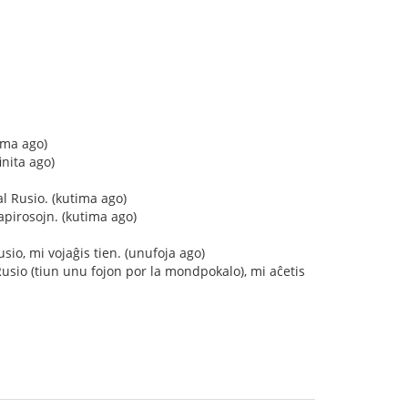
ima ago)
inita ago)
l Rusio. (kutima ago)
pirosojn. (kutima ago)
io, mi vojaĝis tien. (unufoja ago)
sio (tiun unu fojon por la mondpokalo), mi aĉetis