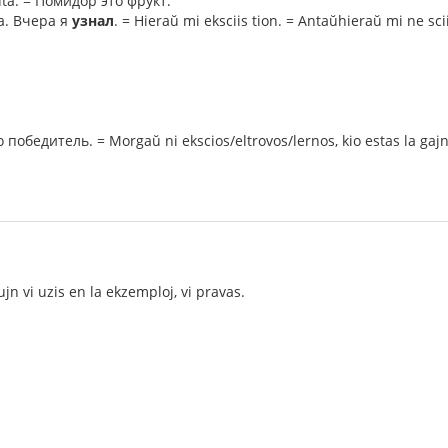
uta. = Помидор это фрукт.
а. Вчера я
узнал
. = Hieraŭ mi eksciis tion. = Antaŭhieraŭ mi ne scii
победитель. = Morgaŭ ni ekscios/eltrovos/lernos, kio estas la gajn
ujn vi uzis en la ekzemploj, vi pravas.