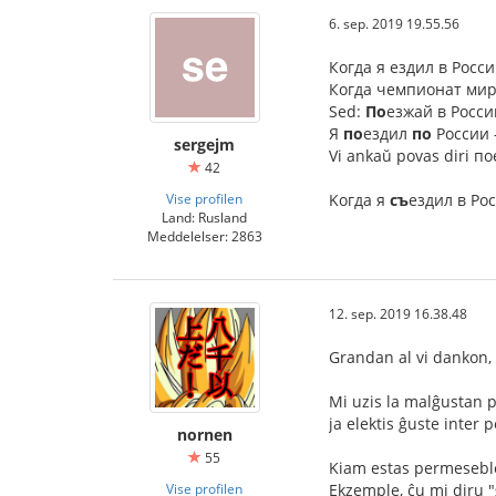
6. sep. 2019 19.55.56
Когда я ездил в Росс
Когда чемпионат мир
Sed:
По
езжай в Росс
Я
по
ездил
по
России -
sergejm
Vi ankaŭ povas diri по
42
Vise profilen
Kогда я
съ
ездил в Ро
Land: Rusland
Meddelelser: 2863
12. sep. 2019 16.38.48
Grandan al vi dankon,
Mi uzis la malĝustan 
ja elektis ĝuste inter p
nornen
55
Kiam estas permeseble
Vise profilen
Ekzemple, ĉu mi diru 