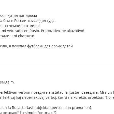
ию, я купил папирос
ы
а был в России, я
съ
ездил туда.
ию на чемпионат мира!
 mi veturadis en Rusio. Prepozitivo, ne akuzativo!
ехали! - ni ekveturu!
ссию, я покупал футболки для своих детей
 sergejm.
perfektivan verbon поездить anstataŭ la ĝustan съездить. Mi nun le
erfektivaj kaj neperfektivaj verboj, ĉar vi ne korektis aspekton. Tio r
 en la Rusa, forlasi subjektan personalan pronomon?
"я не знаю" ĉu simple "не знаю"?