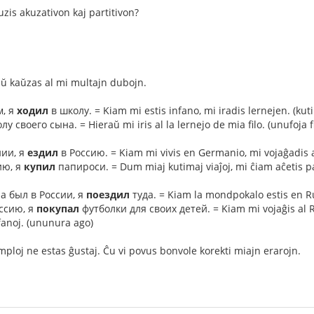
uzis akuzativon kaj partitivon?
ŭ kaŭzas al mi multajn dubojn.
, я
ходил
в школу. = Kiam mi estis infano, mi iradis lernejen. (kut
у своего сына. = Hieraŭ mi iris al la lernejo de mia filo. (unufoja f
ии, я
ездил
в Россию. = Kiam mi vivis en Germanio, mi vojaĝadis a
ию, я
купил
папироси. = Dum miaj kutimaj viaĵoj, mi ĉiam aĉetis pa
а был в России, я
поездил
туда. = Kiam la mondpokalo estis en Rus
ссию, я
покупал
футболки для своих детей. = Kiam mi vojaĝis al Ru
fanoj. (ununura ago)
mploj ne estas ĝustaj. Ĉu vi povus bonvole korekti miajn erarojn.