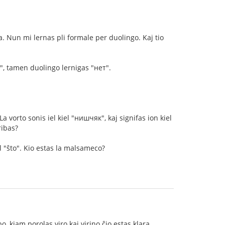
. Nun mi lernas pli formale per duolingo. Kaj tio
у", tamen duolingo lernigas "нет".
a vorto sonis iel kiel "нишчяк", kaj signifas ion kiel
ribas?
l "ŝto". Kio estas la malsameco?
, kiam porolas viro kaj virino ĉio estas klara.