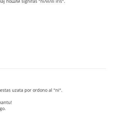
j пошли signifas "ni/vi/ili iris".
estas uzata por ordono al "ni".
kantu!
go.