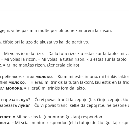
gejm, vi helpas min multe por pli bone kompreni la rusan.
 ĉifoje pri la uzo de akuzativo kaj de partitivo.
. = Mi volas iom da rizo. = Da la tuta rizo, kiu estas sur la tablo, mi v
. = Mi volas la rizon. = Mi volas la tutan rizon, kiu estas sur la tablo.
с
. = Mi ne manĝas rizon. (ĝenerala eldiro)
ыл ребёнком, я пил
молоко
. = Kiam mi estis infano, mi trinkis lakto
ыпил
молоко
. = Hieraŭ mi trinkis la tutan lakton(, kiu estis en la fri
пил
молока
. = Hieraŭ mi trinkis iom da lakto.
ь нарезать
лук
? = Ĉu vi povas tranĉi la cepojn (t.e. ĉiujn cepojn, kiu
 нарезать
лука
? = Ĉu vi povas tranĉi kelke da cepoj (t.e. ne bezone
ответ
. = Mi ne scias la (ununuran ĝustan) respondon.
вета
. = Mi scias neniun respondon (el la tutaĵo de ĉiuj ĝustaj resp