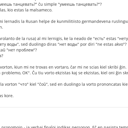
меешь танцевать?" ĉu simple "умеешь танцевать?"?
as, kio estas la malsameco.
mi lernadis la Rusan helpe de kunmilitiisto germandevena ruslingva
n.
olanto de la rusa) al mi lernigis, ke la neado de "есть" estas "нет
нету воды", sed duolingo diras "нет воды" por diri "ne estas akvo"?
taŭ "нет проблем"?
a?
orton, kiun mi ne trovas en vortaro, ĉar mi ne scias kiel skribi ĝin. L
 problemo, OK". Ĉu tiu vorto ekzistas kaj se ekzistas, kiel oni ĝin sk
a vorton "что" kiel "ĉoŭ", sed en duolingo la vorto prononcatas kie
s kore.
 pronomojn - ja verbaj finaĵoj indikas personon. Eĉ en pasinta tempo