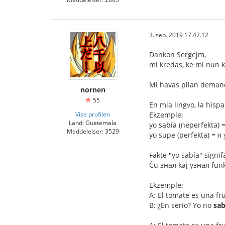
3. sep. 2019 17.47.12
Dankon Sergejm,
mi kredas, ke mi nun
Mi havas plian demand
nornen
55
En mia lingvo, la hispa
Vise profilen
Ekzemple:
Land: Guatemala
yo sabía (neperfekta) 
Meddelelser: 3529
yo supe (perfekta) = я
Fakte "yo sabía" signif
Ĉu знал kaj узнал funkc
Ekzemple:
A: El tomate es una fr
B: ¿En serio? Yo no
sab