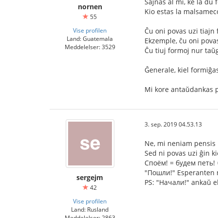
Ŝajnas al mi, ke la du 
nornen
Kio estas la malsameco 
55
Vise profilen
Ĉu oni povas uzi tiajn
Land: Guatemala
Ekzemple, ĉu oni povas
Meddelelser: 3529
Ĉu tiuj formoj nur taŭ
Ĝenerale, kiel formiĝas
Mi kore antaŭdankas p
3. sep. 2019 04.53.13
Ne, mi neniam pensis p
Sed ni povas uzi ĝin k
Споём! = будем петь! 
"Пошли!" Esperanten ni 
sergejm
PS: "Начали!" ankaŭ eb
42
Vise profilen
Land: Rusland
Meddelelser: 2863