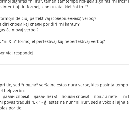
formoj signifas "ni iru", tamen samtempe пойдём signifas "ni iros" ka
inter tiuj du formoj, kiam uzataj kiel "ni iru"?
 formojn de ĉiuj perfektivaj (совершенных) verboj?
 diri споём kaj спели por diri "ni kantu"?
gas ĉe movaj verboj?
 "ni X-u" formoj el perfektivaj kaj neperfektivaj verboj?
or viaj respondoj.
ri tio, sed "пошли" verŝajne estas nura verbo, kies pasinta tempo 
iel helpverbo:
= давай споём! = давай петь! = пошли споём! = пошли петь! = ni 
povas traduki "Ek!" - ĝi estas ne nur "ni iru!", sed alvoko al ajna a
las por tio.