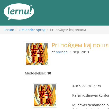
Til
indholdet
Forum
Om andre sprog
Pri пойдём kaj пошли
Pri пойдём kaj пош
af
nornen
, 3. sep. 2019
Meddelelser:
10
3. sep. 2019 01.27.55
Karaj ruslingvaj kunf
Mi havas demandon pri