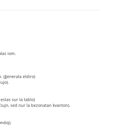
olas iom.
n. (ĝenerala eldiro)
dujo).
 estas sur la tablo)
 ĉiujn, sed nur la bezonatan kvanton).
ondoj).